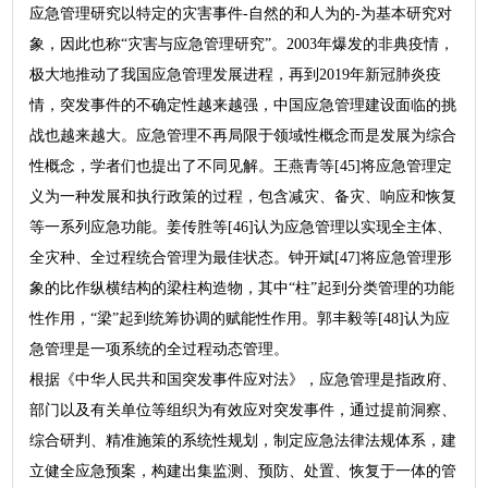
应急管理研究以特定的灾害事件-自然的和人为的-为基本研究对
象，因此也称“灾害与应急管理研究”。2003年爆发的非典疫情，
极大地推动了我国应急管理发展进程，再到2019年新冠肺炎疫
情，突发事件的不确定性越来越强，中国应急管理建设面临的挑
战也越来越大。应急管理不再局限于领域性概念而是发展为综合
性概念，学者们也提出了不同见解。王燕青等[45]将应急管理定
义为一种发展和执行政策的过程，包含减灾、备灾、响应和恢复
等一系列应急功能。姜传胜等[46]认为应急管理以实现全主体、
全灾种、全过程统合管理为最佳状态。钟开斌[47]将应急管理形
象的比作纵横结构的梁柱构造物，其中“柱”起到分类管理的功能
性作用，“梁”起到统筹协调的赋能性作用。郭丰毅等[48]认为应
急管理是一项系统的全过程动态管理。
根据《中华人民共和国突发事件应对法》，应急管理是指政府、
部门以及有关单位等组织为有效应对突发事件，通过提前洞察、
综合研判、精准施策的系统性规划，制定应急法律法规体系，建
立健全应急预案，构建出集监测、预防、处置、恢复于一体的管