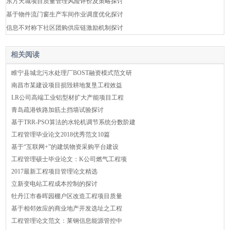
东方天城项目质量管理风险评价及策略探讨
基于物件流门窗生产车间作业调度优化探讨
信息不对称下社区团购供应链激励机制探讨
相关阅读
睢宁县城北污水处理厂BOST融资模式范文研
南昌市某建设项目损毁耕地复垦工程效益
LR公司高端工业铝型材扩大产能项目工程
青岛疏港铁路加筋土挡墙试验探讨
基于TRR-PSO算法的水轮机调节系统分数阶建
工程管理毕业论文2018优秀范文10篇
基于“互联网+”的建筑物资采购平台建设
工程管理硕士毕业论文：K公司燃气工程项
2017最新工程项目管理论文精选
立新变电站工程成本控制的探讨
牡丹江市春晖园棚户区改造工程项目质量
基于相邻效应的商业地产开发选址之工程
工程管理论文范文：莱钢信息能源管控中