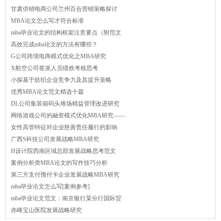
甘肃供销电商公司兰州百合营销策略探讨
MBA论文怎么写才符合标准
mba毕业论文的结构框架注意要点（附范文
高效完成mba论文的方法有哪些？
G公司跨境电商模式优化之MBA研究
X航空公司签派人员绩效考核思考
小探基于纺织企业竞争力及其提升策略
优秀MBA论文范文精选十篇
DL公司集装箱码头堆场精益管理改进研究
网络游戏公司的融资模式优化MBA研究——
女性高管特征对企业慈善责任履行的影响
广西S科技公司发展战略MBA研究
H设计院西南区域总部发展战略思考范文
案例分析类MBA论文的写作技巧分析
第三方支付预付卡企业发展战略MBA研究
mba毕业论文怎么写[案例参考]
mba毕业论文范文：南京银行某分行国际贸
赤峰宝山医院发展战略研究