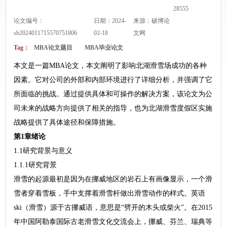
28555
论文编号：
日期：2024-
来源：
硕博论
sb2024011715570751806
02-18
文网
Tag：
MBA论文题目
MBA毕业论文
本文是一篇MBA论文，本文阐明了影响北湖滑雪场成功的各种
因素。它对公司的外部和内部环境进行了详细分析，并强调了它
所面临的挑战。通过提供具体和可操作的解决方案，该论文为公
司未来的战略方向提供了相关的指导，也为北湖滑雪度假区实施
战略提供了具体途径和保障措施。
第1章绪论
1.1研究背景与意义
1.1.1研究背景
滑雪的起源最初是因为在挪威地区的岩石上有画像显示，一个滑
雪者穿着雪板，手中支撑着滑雪杆做出滑雪动作的样式。英语
ski（滑雪）源于古挪威语，意思是“劈开的木头或柴火”。在2015
年中国阿勒泰国际古老滑雪文化交流会上，挪威、芬兰、瑞典等