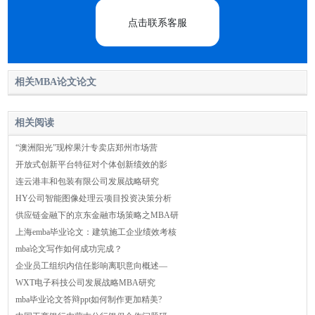
点击联系客服
相关MBA论文论文
相关阅读
“澳洲阳光”现榨果汁专卖店郑州市场营
开放式创新平台特征对个体创新绩效的影
连云港丰和包装有限公司发展战略研究
HY公司智能图像处理云项目投资决策分析
供应链金融下的京东金融市场策略之MBA研
上海emba毕业论文：建筑施工企业绩效考核
mba论文写作如何成功完成？
企业员工组织内信任影响离职意向概述—
WXT电子科技公司发展战略MBA研究
mba毕业论文答辩ppt如何制作更加精美?