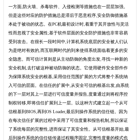
一方面,防火墙、杀毒软件、入侵检测等措施也在一层层加强。
但是这些对应的防护措施总是滞后于恶意程序,安全防御措施基
本处于被动的状态。在PC机最初设计时,着重于其开放性与灵活
性而忽视了安全属性;基于软件层面的安全防护措施也非常容易
受到攻击。在很长一段时间中,计算机系统底层的安全被人们认
为是绝对有效的,而互联网时代的到来使得系统面临着更多的安
全隐患。而可信计算则是从主动防御的角度出发,寻找一种新的
安全机制,去打破这种被动防御的状态。它使用硬件安全部件作
为保障系统安全的根基,采用信任范围扩展的方式将整个系统纳
入可信的层面。在信任的扩展中,从安全可信的根基出发,由系统
的下一层对其上一层进行可信度量并报告,度量通过则将程序控
制权转移,即将信任扩展到上一层。以这种方式建立起一个从可
信根基到BIOS,再到OS Loader,最后到操作系统的信任链。因为
在每次信任扩展的过程中采用了可信度量和报告机制,所以保证
了系统每层的完整性,进而保证了其安全性。从可信根基开始,最
后到操作系统的信任链传递过程顺序固定,完整性度量的模式也