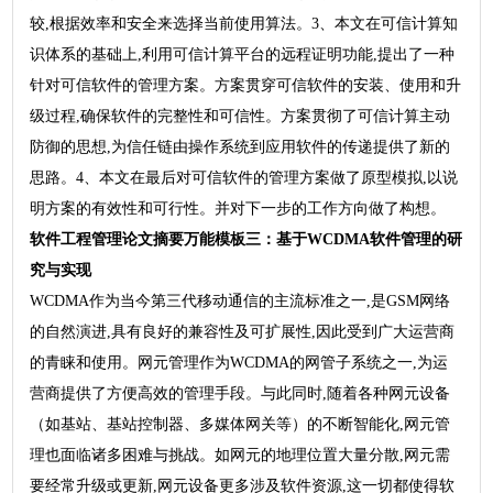
较,根据效率和安全来选择当前使用算法。3、本文在可信计算知
识体系的基础上,利用可信计算平台的远程证明功能,提出了一种
针对可信软件的管理方案。方案贯穿可信软件的安装、使用和升
级过程,确保软件的完整性和可信性。方案贯彻了可信计算主动
防御的思想,为信任链由操作系统到应用软件的传递提供了新的
思路。4、本文在最后对可信软件的管理方案做了原型模拟,以说
明方案的有效性和可行性。并对下一步的工作方向做了构想。
软件工程管理
论文摘要万能模板
三：基于WCDMA软件管理的研
究与实现
WCDMA作为当今第三代移动通信的主流标准之一,是GSM网络
的自然演进,具有良好的兼容性及可扩展性,因此受到广大运营商
的青睐和使用。网元管理作为WCDMA的网管子系统之一,为运
营商提供了方便高效的管理手段。与此同时,随着各种网元设备
（如基站、基站控制器、多媒体网关等）的不断智能化,网元管
理也面临诸多困难与挑战。如网元的地理位置大量分散,网元需
要经常升级或更新,网元设备更多涉及软件资源,这一切都使得软