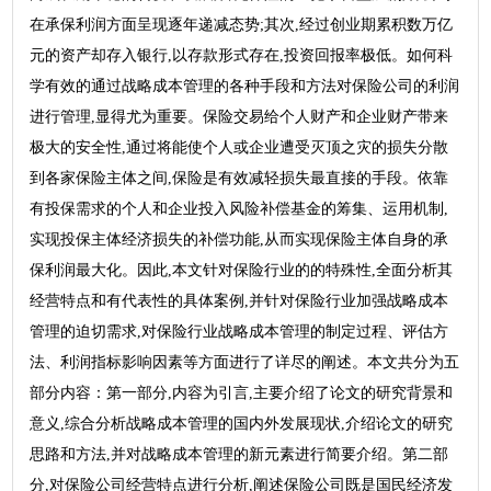
在承保利润方面呈现逐年递减态势;其次,经过创业期累积数万亿
元的资产却存入银行,以存款形式存在,投资回报率极低。如何科
学有效的通过战略成本管理的各种手段和方法对保险公司的利润
进行管理,显得尤为重要。保险交易给个人财产和企业财产带来
极大的安全性,通过将能使个人或企业遭受灭顶之灾的损失分散
到各家保险主体之间,保险是有效减轻损失最直接的手段。依靠
有投保需求的个人和企业投入风险补偿基金的筹集、运用机制,
实现投保主体经济损失的补偿功能,从而实现保险主体自身的承
保利润最大化。因此,本文针对保险行业的的特殊性,全面分析其
经营特点和有代表性的具体案例,并针对保险行业加强战略成本
管理的迫切需求,对保险行业战略成本管理的制定过程、评估方
法、利润指标影响因素等方面进行了详尽的阐述。本文共分为五
部分内容：第一部分,内容为引言,主要介绍了论文的研究背景和
意义,综合分析战略成本管理的国内外发展现状,介绍论文的研究
思路和方法,并对战略成本管理的新元素进行简要介绍。第二部
分,对保险公司经营特点进行分析,阐述保险公司既是国民经济发