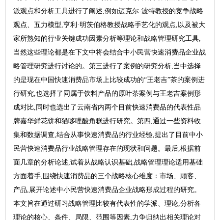
派观点和分析工具进行了阐述,例如迈克尔·波特教授的竞争战略
观点、五力模型,亨利·明茨伯格教授战略手艺化的观点,以及被大
家所熟知的行业关键成功因素分析等理论和战略管理研究工具,
当然这些理论都是在下文中将会结合中小民营快速消费品企业战
略管理研究进行讨论的。第三进行了案例的研究分析,当中选择
的是现在中国快速消费品市场上比较成功的“王老吉”茶的案例进
行研究,也选择了同属于饮料产品的原叶茶案例与王老吉案例形
成对比,同时也选出了云南省内两个目前快速消费品的代表性品
牌嘉华鲜花饼和猫哆哩酸角糕进行研究。第四,通过一些资料收
集和数据调查,结合从事快速消费品的行业经验,提出了目前中小
民营快速消费品行业战略管理存在的现状和问题。最后,根据前
面几章的分析论述,试着从战略认识基础,战略管理理论适用基础
方面着手,围绕快速消费品的三个战略核心维度：市场、顾客、
产品,展开论述中小民营快速消费品企业战略形成过程的研究。
本文旨在通过研习战略管理比较有代表性的学派、理论,分析各
理论的核心、条件、局限、范围等因素,力争归纳出相关理论对