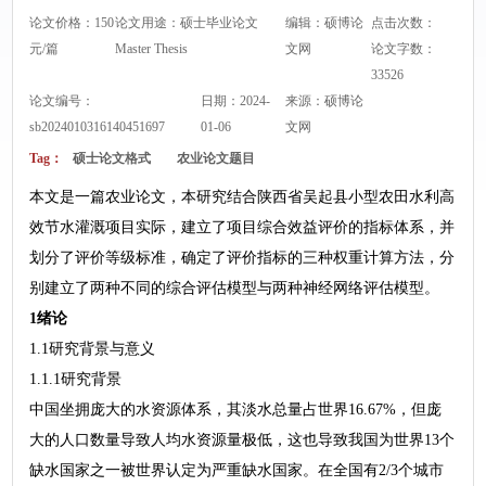
论文价格：150
论文用途：硕士毕业论文
编辑：硕博论
点击次数：
元/篇
Master Thesis
文网
论文字数：
33526
论文编号：
日期：2024-
来源：
硕博论
sb2024010316140451697
01-06
文网
Tag：
硕士论文格式
农业论文题目
本文是一篇农业论文，本研究结合陕西省吴起县小型农田水利高
效节水灌溉项目实际，建立了项目综合效益评价的指标体系，并
划分了评价等级标准，确定了评价指标的三种权重计算方法，分
别建立了两种不同的综合评估模型与两种神经网络评估模型。
1绪论
1.1研究背景与意义
1.1.1研究背景
中国坐拥庞大的水资源体系，其淡水总量占世界16.67%，但庞
大的人口数量导致人均水资源量极低，这也导致我国为世界13个
缺水国家之一被世界认定为严重缺水国家。在全国有2/3个城市