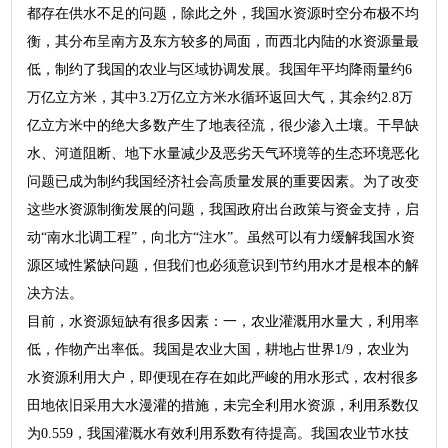
都存在供水不足的问题，除此之外，我国水资源时空分布极不均
衡，其分布呈南方及东方较多的局面，而西北内陆的水资源量最
低，制约了我国的农业与区域协调发展。我国年平均降雨量约6
万亿立方米，其中3.2万亿立方米水循环返回大气，其余约2.8万
亿立方米中的绝大多数产生了地表径流，很少渗入土壤。干早缺
水、河道阻断、地下水量减少及恶劣天气环境等的生态环境恶化
问题已成为制约我国经济社会高质量发展的重要因素。为了改变
这些水资源制衡发展的问题，我国政府出台政策与资金支持，启
动“南水北调工程”，向北方“注水”。虽然可以有力缓解我国水资
源区域性紧缺问题，但我们也必须意识到节约用水才是根本的解
决方法。
目前，水资源短缺有很多因素：一，农业灌溉用水量大，利用率
低，作物产出率低。我国是农业大国，耕地占世界1/9，农业为
水资源利用大户，即便现在存在如此严峻的用水形式，农村很多
田地依旧采用大水漫灌的措施，未完全利用水资源，利用系数仅
为0.559，我国灌溉水有效利用系数有待提高。我国农业节水技