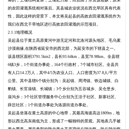
瘠的，土壤结构复杂，土壤肥力差，而且由于水资源短缺，原来
的农田灌溉系统相对落后。其县城农业状况在西北旱区具有代表
性，因此这样的背景下，本文将吴起县的高效农田灌溉系统作为
我们在西北干旱地区进行高效农田灌溉的示范项目。
2.1.1地理概况
吴起县位于黄土高原黄河中游无定河和北洛河源头地区、毛乌素
沙漠南缘,在陕西省延安市的西北部，为延安市的下辖县之一。
该县辖区面积3791.5km2，县长93.64km，县宽78.98km。全县辖
6镇3乡，1个街道办事处，164个行政村，7个城市社区。全县共
有人口14.2万人，其中4/5为农业人口。人口密度为37.8人/平方
公里。其中县辖6个镇分别为：吴起镇、周湾镇、铁边城镇、白
豹镇、长官庙镇、长城镇；3个乡分别为五谷城乡、吴仓堡乡、
庙沟乡；3个社区管理服务中心分别为王洼子社区、新寨社区、
薛岔社区；1个街道办事处为洛源街道办事处。
吴起县坐落在黄土高原的中心地带，其最高海拔高达1809m，地
形以西北高东南低为主，形成了一幅独特的景观。其地表几乎被