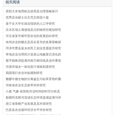
相关阅读
原阳大米地理标志使用及治理策略探讨
优秀农业硕士论文范文精选十篇
基于女大学生就业现状的人口学研究
滨水区域土壤侵蚀及沉积物管控规划研究
河北省某市都市型农业的发展趋向研究
休闲农业的概念及其在某市的发展策略探
菏泽市曹县返乡农民工创业意愿提升研究
草地农业治理四川龙泉山地极度石漠化的
菊芋植株浸提液对南方根结线及连作番茄
河源市城乡一体化医疗保险制度研究
我国现行农业补贴规制研究
酱醪中微生物的分离鉴定与枯草芽孢杆菌
河南省农业生态效率评价研究
小麦-气象-收割机作业时间的时空分析及
新疆特克斯河流域生态环境遥感监测与评
浙江省香榧产业发展及其对策研究
巴彦县农业循环经济水平评价研究