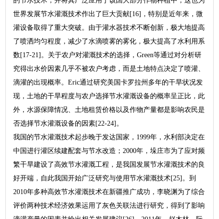
的节水技术，并将其广泛应用于该国大部分作物种植中，这也为
世界发展节水灌溉技术作出了巨大贡献[16]，特别是近年来，微
灌设备取得了重大突破。由于灌水器技术不断创新，极大地提高
了喷洒均匀程度，减少了水滴喷雾的雾化，极大提高了水利用系
数[17-21]。关于农户对灌溉技术的选择，Green等通过对分析研
究得出水价因素几乎不被农户考虑，而是土地特点决定了喷灌、
滴灌的出现概率。Eric通过研究美国卡罗拉州多年的干旱状况发
现，土地的干旱程度与农户选择节水灌溉设备的概率呈正比，此
外，水源保障情况、土地租赁价格以及作物产量都是影响农民是
否选择节水灌溉设备的因素[22-24]。
我国的节水灌溉技术起步晚于发达国家，1999年，水利部决定在
中国进行灌区续建配套与节水改造；2000年，垛庄市为了应对频
繁干旱建设了高效节水灌溉工程，是我国发展节水灌溉技术的良
好开端，自此我国开始广泛研究与使用节水灌溉技术[25]。到
2010年多种高效节水灌溉技术在新疆推广成功，李晓渊为了综合
评价两种技术经济效果运用了灰色关联法进行研究，得到了影响