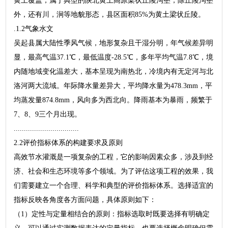
黄土覆盖，属于典型的陕北黄土高原梁状丘陵沟壑，除丘陵沟壑
外，还有川，涧等地貌形态，县区面积85%为黄土梁状丘陵。
.1.2气象水文
吴起县属大陆性季风气候，地形复杂且干湿分明，年气候差异明
显，最高气温37.1℃，最低温度-28.5℃，多年平均气温7.8℃，境
内随地域变化温差大，基本呈现为南热北，冷境内有无定河与北
洛河两大流域。年际降水量差异大，平均降水量为478.3mm，平
均蒸发量874.8mm，风向多为西北向。降雨基本为暴雨，频繁于
7、8、9三个月出现。
................................
2.2评价指标体系的构建要求及原则
高效节水灌溉是一项复杂的工程，它的影响因素众多，涉及到经
济、社会和生态环境等多个领域。为了评估这项工程的效果，我
们需要建立一个合理、科学和典型的评价指标体系。选择适宜的
指标反映各角度各方面问题，具体原则如下：
（1）定性与定量相结合的原则：指标选取时既要选择有明确定