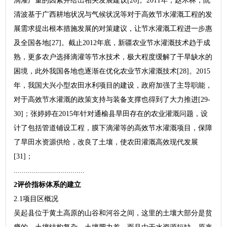
滴灌产量的因素并给出相关发展建议[26]。2011年，赵木林，阮
清波基于广西耕地状况与气候状况等对于高效节水灌溉工程的发
展需求提出根本措施发展的对策建议，让节水灌溉工程进一步惠
及全国各地[27]。截止2012年底，新疆农业节水灌溉技术趋于成
熟，更多农户选择滴灌等节水技术，极大程度缓解了干旱缺水的
困境，此外我国各地也逐渐在优化农业节水灌溉技术[28]。2015
年，我国大兴小型农田水利项目的建设，政府加强了主导职能，
对于高效节水灌溉的政策支持与装备支撑也得到了大力推进[29-
30]；张婷婷在2015年针对通榆县旱田存在的农业灌溉问题，设
计了包括管道铺设工程，膜下滴灌等的高效节水灌溉项目，保障
了旱田水资源供给，改良了土壤，使农田灌溉高效现代发展
[31]；
...................................
2评价指标体系的建立
2.1项目区概况
吴起县位于黄土高原的山谷和河谷之间，这里的土壤大部分是贫