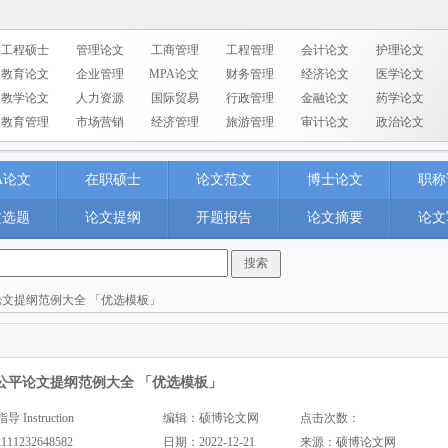
工程硕士
管理论文
工商管理
工程管理
会计论文
护理论文
教育论文
企业管理
MPA论文
财务管理
经济论文
医学论文
教学论文
人力资源
国际贸易
行政管理
金融论文
药学论文
教育管理
市场营销
经济管理
旅游管理
审计论文
政治论文
A论文
在职硕士
论文范文
博士论文
职称
文选题
论文提纲
开题报告
论文摘要
论文
论文提纲范例大全 「优选模板」
公平论文提纲范例大全 「优选模板」
nstruction
编辑：硕博论文网
点击次数：
2111232648582
日期：2022-12-21
来源：
硕博论文网