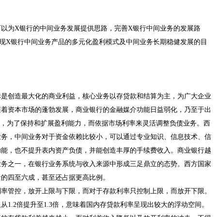
以为X银行的中间业务发展提供思路，完善X银行中间业务的发展路
现X银行中间业务产品的多元化盈利模式及中间业务长期稳健发展的目
标是创造最大化的商业利益，核心业务以存贷款和结算为主，为广大企业
随着资本市场的蓬勃发展，商业银行的金融媒介功能日益弱化，乃至于出
重，为了保持和扩展盈利能力，而依据市场利率来灵活调整负债业务。西
业务，中间业务对于资金依赖比较小，可以通过专业知识、信息技术、信
功能，也不提升表内资产负债，并能创造丰厚的手续费收入。商业银行越
业务之一，在银行业务系统与收入来源中形成三足鼎立的态势。西方国家
量的四至六成，甚至还占据更高比例。
利率管控，放开上限与下限，而对于存款利率只控制上限，而放开下限。
限从1.2倍提升至1.3倍，意味着国内存贷款利率呈现出较大的浮动空间。