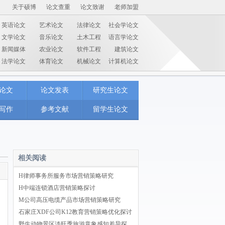
关于硕博
论文查重
论文致谢
老师加盟
英语论文
艺术论文
法律论文
社会学论文
文学论文
音乐论文
土木工程
语言学论文
新闻媒体
农业论文
软件工程
建筑论文
法学论文
体育论文
机械论文
计算机论文
论文
论文发表
研究生论文
写作
参考文献
留学生论文
相关阅读
H律师事务所服务市场营销策略研究
H中端连锁酒店营销策略探讨
M公司高压电缆产品市场营销策略研究
石家庄XDF公司K12教育营销策略优化探讨
野生动物景区淡旺季旅游意象感知差异探