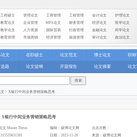
工程硕士
管理论文
工商管理
工程管理
会计论文
护理论文
教育论文
企业管理
MPA论文
财务管理
经济论文
医学论文
教学论文
人力资源
国际贸易
行政管理
金融论文
药学论文
教育管理
市场营销
经济管理
旅游管理
审计论文
政治论文
A论文
在职硕士
论文范文
博士论文
职称
文选题
论文提纲
开题报告
论文摘要
论文
论文
> X银行中间业务营销策略思考
X银行中间业务营销策略思考
aster Thesis
编辑：硕博论文网
点击次数：
1315535651381
日期：2023-11-26
来源：
硕博论文网