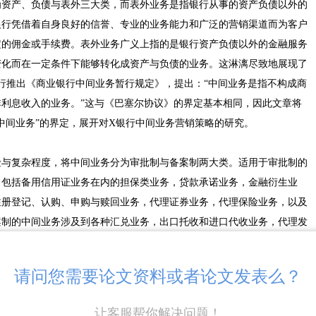
分为资产、负债与表外三大类，而表外业务是指银行从事的资产负债以外的
银行凭借着自身良好的信誉、专业的业务能力和广泛的营销渠道而为客户
定的佣金或手续费。表外业务广义上指的是银行资产负债以外的金融服务
变化而在一定条件下能够转化成资产与负债的业务。这淋漓尽致地展现了
民银行推出《商业银行中间业务暂行规定》，提出：“中间业务是指不构成商
利息收入的业务。”这与《巴塞尔协议》的界定基本相同，因此文章将
中间业务”的界定，展开对X银行中间业务营销策略的研究。
险与复杂程度，将中间业务分为审批制与备案制两大类。适用于审批制的
，包括备用信用证业务在内的担保类业务，贷款承诺业务，金融衍生业
注册登记、认购、申购与赎回业务，代理证券业务，代理保险业务，以及
案制的中间业务涉及到各种汇兑业务，出口托收和进口代收业务，代理发
的代发工资、代理社会保障基金发放、代理各项公用事业收费的各种代收
银行、外国政府、国际金融机构贷款业务，代理资金清算业务，代理其他
请问您需要论文资料或者论文发表么？
，代理各种见证业务，提供信息咨询服务，开展企业、个人财务顾问服
，保管箱业务，以及其他适用于备案制的业务。
让客服帮你解决问题！