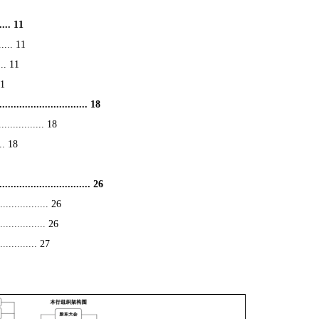
.. 11
..... 11
... 11
11
................. 18
.......... 18
... 18
.................. 26
........... 26
.......... 26
........ 27