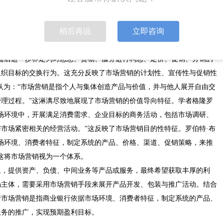
稍后再说
立即咨询
营销协会将其界定为：“市场营销主要是引导货物与劳务从生产者流向
随后进一步界定为对思想、货物、服务进行构思、定价、促销、分销的
组织目标的交换行为。这充分反映了市场营销的计划性、宣传性与促销性
认为：“市场营销是指个人与集体创造产品与价值，并与他人展开自由交
理过程。”这淋漓尽致地展现了市场营销的价值导向特征。学者格隆罗
场环境中，开展满足消费需求、企业目标的商务活动，包括市场调研、
市场紧密相关的经营活动。”这反映了市场营销目的性特征。罗伯特·布
场环境、消费者特征，制定系统的产品、价格、渠道、促销策略，来推
这将市场营销视为一个体系。
象，提供资产、负债、中间业务等产品或服务，最终希望获取丰厚的利
场主体，需要采用市场营销手段来展开产品开发、包装与推广活动。结合
行市场营销是指商业银行依据市场环境、消费者特征，制定系统的产品、
服务的推广，实现预期盈利目标。