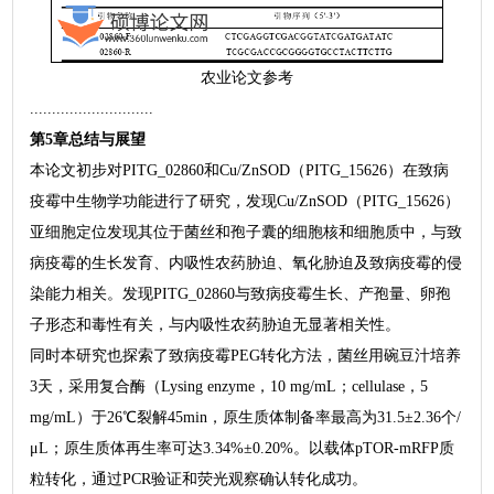
农业论文参考
............................
第5章总结与展望
本论文初步对PITG_02860和Cu/ZnSOD（PITG_15626）在致病
疫霉中生物学功能进行了研究，发现Cu/ZnSOD（PITG_15626）
亚细胞定位发现其位于菌丝和孢子囊的细胞核和细胞质中，与致
病疫霉的生长发育、内吸性农药胁迫、氧化胁迫及致病疫霉的侵
染能力相关。发现PITG_02860与致病疫霉生长、产孢量、卵孢
子形态和毒性有关，与内吸性农药胁迫无显著相关性。
同时本研究也探索了致病疫霉PEG转化方法，菌丝用碗豆汁培养
3天，采用复合酶（Lysing enzyme，10 mg/mL；cellulase，5
mg/mL）于26℃裂解45min，原生质体制备率最高为31.5±2.36个/
μL；原生质体再生率可达3.34%±0.20%。以载体pTOR-mRFP质
粒转化，通过PCR验证和荧光观察确认转化成功。