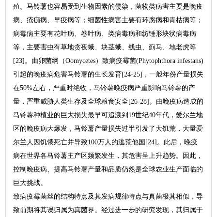
殖。马铃薯也容易受到生物因素的侵染，菌物类病害主要是晚疫
病、疮痂病、早疫病等；细菌性病害主要有环腐病和青枯病等；
病毒病主要有花叶病、卷叶病、类病毒病和纺锤形块状病毒病
等，主要害虫有草地贪夜蛾、块茎蛾、线虫、蓟马、地老虎等
[23]。由卵菌纲（Oomycetes）致病疫霉菌(Phytophthora infestans)
引起的晚疫病危害马铃薯的生长发育[24-25]，一般年份产量损失
在50%左右，严重时绝收，马铃薯晚疫病严重影响马铃薯的产
量，严重威胁人类生存及全球粮食安全[26-28]。由晚疫病造成的
马铃薯种植业的巨大损失最早可追溯到19世纪40年代，爱尔兰地
区的晚疫病大爆发，马铃薯产量损失过半引发了大饥荒，大量爱
尔兰人因饥饿死亡并导致100万人的逃荒他国[24]。此后，晚疫
病在世界各马铃薯主产区频繁发生，其危害呈上升趋势。因此，
控制晚疫病、提高马铃薯产量和品质仍然是全球农业生产面临的
巨大挑战。
致病疫霉菌丝的结构特点及其发病规律特点与真菌极其相似，导
致前期将其误归属为真菌界。经过进一步的研究发现，其归属于