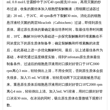
mL 0.8 mol/L甘露醇中于26℃40 rpm摇洗10 min，再用灭菌的纱
布过滤，收集的菌丝体加入细胞壁裂解酶液（用细菌过滤器过
滤）20 mL，于26℃、40 rpm条件下裂解30 min。消化后的细胞
悬浮液经灭菌的两层Miracloth（Calbiochem）过滤，即得到原生
质体。通过原生质体的量确定最佳培养时间，取最佳培养时间菌
丝，18℃，酶解30分钟为基础进一步探究裂解酶和纤维素酶在不
同浓度比下的原生质体制备率；确定裂解酶和纤维素酶的浓度
后，在此基础上进一步优化酶解时间。最后，以上述最佳条件为
基础，本研究通过温度梯度实验，得到P.infestans原生质体最佳
制备条件。过滤后的细胞悬浮液用封口膜封好管口于18℃2000
rpm离心3 min，轻轻倒出上清，不用全倒完，否则原生质体会损
失很多。加入35 mL W5溶液，轻轻晃动两下沉淀就能被悬浮起
来。重悬原生质体后细胞悬浮液用封口膜封好管口18℃2000 rpm
离心4 min，轻轻倒出上清。加入5mL W5溶液，用封口膜封好管
口冰浴30 min。在冰浴的同时，吸出原生质体在显微镜下观察计
数。