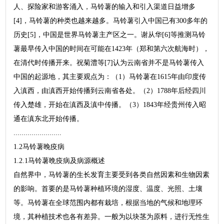
人、探险家和游客涌入，马铃薯的输入和引入渠道日益增多
[4]，马铃薯的种类也越来越多。马铃薯引入中国已有300多年的
历史[5]，中国是世界马铃薯主产区之一。谢从华[6]等推测马铃
薯最早传入中国的时间在可能在1423年（郑和第六次航海时），
在清代时传播开来。祝菊澧等[7]认为云南省并不是马铃薯传入
中国的起源地，其主要观点为：（1）马铃薯在1615年由印度传
入滇西，由滇西开始传播到云南省各处。（2）1788年后经四川
传入楚雄，开始在滇西及滇中传播。（3）1843年经贵州传入昭
通在滇东北开始传播。
........................
1.2马铃薯晚疫病
1.2.1马铃薯晩疫病及病源概述
自然界中，马铃薯的生长发育主要受到各类自然因素和生物因素
的影响。首要的是马铃薯种植环境的湿度、温度、光照、土壤
等。马铃薯在全球范围内都有栽培，根据当地的气候和地理环
境，其种植技术也各有差异。一般为以块茎为原料，进行无性生