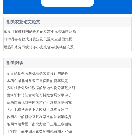
相关农业论文论文
紫苏叶超微粉的制备表征及对小鼠溃疡性结肠
引种丹参有效成分测定及低温响应基因挖掘
增温和水分亏缺对冬小麦光合-蒸腾耦合关系
相关阅读
多滚筒联合收获机清选装置设计与试验
水稻在湖北省县级产量保险的费率厘定
多时相极化SAR数据的旱地作物分类范文研
西河阳村传统古村落可持续发展水平评价
贸易自由化对中国园艺产业发展影响探究
人机工程学理念下之园林工具构设研究
休闲农业的概念及其在某市的发展策略探
相同气候背景下南北方稻田土壤上水稻氮
干制水产品中四环素类药物残留和N-亚硝