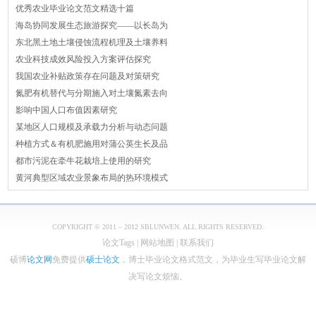
优秀农业毕业论文范文精选十篇
海岛协同发展生态旅游探究——以长岛为
东北黑土地土壤侵蚀流程机理及土壤养料
农业科技成效风险投入方案评估探究
我国农业补贴政策存在问题及对策研究
氮肥有机替代与分期施入对土壤氮素去向
影响中国人口布值因素研究
某地区人口规模及承载力分析与动态问题
种植方式＆有机肥施用对蒲公英生长及品
都市污泥在牵牛花栽培上使用的研究
黄河典型区域农业景象布局的热环境模式
COPYRIGHT © 2011 – 2012 SBLUNWEN. ALL RIGHTS RESERVED.
论文Tags
|
网站地图
|
联系我们
硕博
论文网
免费提供
硕士论文
，博士毕业论文格式范文，为毕业生写毕业论文解
决写论文烦恼。