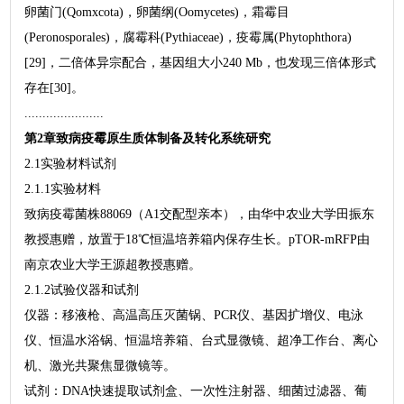
卵菌门(Qomxcota)，卵菌纲(Oomycetes)，霜霉目
(Peronosporales)，腐霉科(Pythiaceae)，疫霉属(Phytophthora)
[29]，二倍体异宗配合，基因组大小240 Mb，也发现三倍体形式
存在[30]。
......................
第2章致病疫霉原生质体制备及转化系统研究
2.1实验材料试剂
2.1.1实验材料
致病疫霉菌株88069（A1交配型亲本），由华中农业大学田振东
教授惠赠，放置于18℃恒温培养箱内保存生长。pTOR-mRFP由
南京农业大学王源超教授惠赠。
2.1.2试验仪器和试剂
仪器：移液枪、高温高压灭菌锅、PCR仪、基因扩增仪、电泳
仪、恒温水浴锅、恒温培养箱、台式显微镜、超净工作台、离心
机、激光共聚焦显微镜等。
试剂：DNA快速提取试剂盒、一次性注射器、细菌过滤器、葡