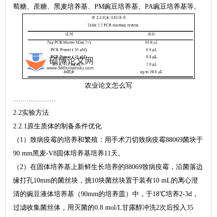
萄糖、蔗糖、黑麦培养基、PM豌豆培养基、PA豌豆培养基等。
农业论文怎么写
......................
2.2实验方法
2.2.1原生质体的制备条件优化
（1）致病疫霉的培养和繁殖：用手术刀切致病疫霉88069菌块于
90 mm黑麦-V8固体培养基培养11天。
（2）在固体培养基上新鲜生长培养的88069致病疫霉，沿菌落边
缘打孔10mm的菌丝块，挑10块菌丝块置于装有10 mL的离心澄
清的豌豆液体培养基（90mm的培养皿）中，于18℃培养2-3d，
过滤收集菌丝体，用灭菌的0.8 mol/L甘露醇冲洗2次后投入35