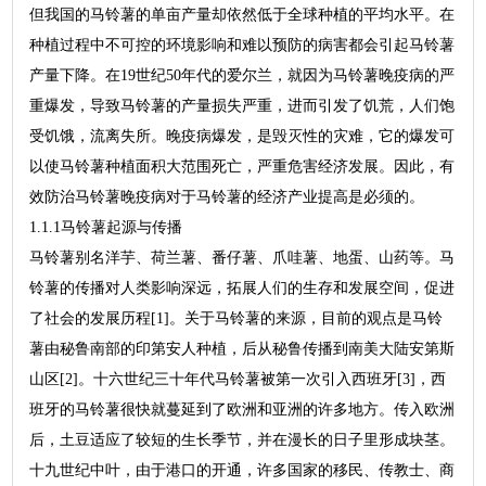
但我国的马铃薯的单亩产量却依然低于全球种植的平均水平。在
种植过程中不可控的环境影响和难以预防的病害都会引起马铃薯
产量下降。在19世纪50年代的爱尔兰，就因为马铃薯晚疫病的严
重爆发，导致马铃薯的产量损失严重，进而引发了饥荒，人们饱
受饥饿，流离失所。晚疫病爆发，是毁灭性的灾难，它的爆发可
以使马铃薯种植面积大范围死亡，严重危害经济发展。因此，有
效防治马铃薯晚疫病对于马铃薯的经济产业提高是必须的。
1.1.1马铃薯起源与传播
马铃薯别名洋芋、荷兰薯、番仔薯、爪哇薯、地蛋、山药等。马
铃薯的传播对人类影响深远，拓展人们的生存和发展空间，促进
了社会的发展历程[1]。关于马铃薯的来源，目前的观点是马铃
薯由秘鲁南部的印第安人种植，后从秘鲁传播到南美大陆安第斯
山区[2]。十六世纪三十年代马铃薯被第一次引入西班牙[3]，西
班牙的马铃薯很快就蔓延到了欧洲和亚洲的许多地方。传入欧洲
后，土豆适应了较短的生长季节，并在漫长的日子里形成块茎。
十九世纪中叶，由于港口的开通，许多国家的移民、传教士、商