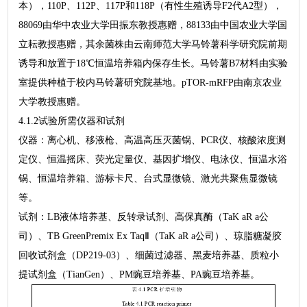
本），110P、112P、117P和118P（有性生殖诱导F2代A2型），
88069由华中农业大学田振东教授惠赠，88133由中国农业大学国
立耘教授惠赠，其余菌株由云南师范大学马铃薯科学研究院前期
诱导和放置于18℃恒温培养箱内保存生长。马铃薯B7材料由实验
室提供种植于校内马铃薯研究院基地。pTOR-mRFP由南京农业
大学教授惠赠。
4.1.2试验所需仪器和试剂
仪器：离心机、移液枪、高温高压灭菌锅、PCR仪、核酸浓度测
定仪、恒温摇床、荧光定量仪、基因扩增仪、电泳仪、恒温水浴
锅、恒温培养箱、游标卡尺、台式显微镜、激光共聚焦显微镜
等。
试剂：LB液体培养基、反转录试剂、高保真酶（TaK aR a公
司）、TB GreenPremix Ex TaqⅡ（TaK aR a公司）、琼脂糖凝胶
回收试剂盒（DP219-03）、细菌过滤器、黑麦培养基、质粒小
提试剂盒（TianGen）、PM豌豆培养基、PA豌豆培养基。