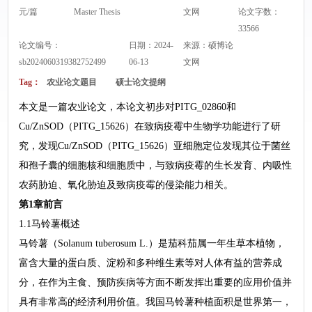
元/篇
Master Thesis
文网
论文字数：
33566
论文编号：
日期：2024-
来源：
硕博论
sb2024060319382752499
06-13
文网
Tag：
农业论文题目
硕士论文提纲
本文是一篇农业论文，本论文初步对PITG_02860和
Cu/ZnSOD（PITG_15626）在致病疫霉中生物学功能进行了研
究，发现Cu/ZnSOD（PITG_15626）亚细胞定位发现其位于菌丝
和孢子囊的细胞核和细胞质中，与致病疫霉的生长发育、内吸性
农药胁迫、氧化胁迫及致病疫霉的侵染能力相关。
第1章前言
1.1马铃薯概述
马铃薯（Solanum tuberosum L.）是茄科茄属一年生草本植物，
富含大量的蛋白质、淀粉和多种维生素等对人体有益的营养成
分，在作为主食、预防疾病等方面不断发挥出重要的应用价值并
具有非常高的经济利用价值。我国马铃薯种植面积是世界第一，