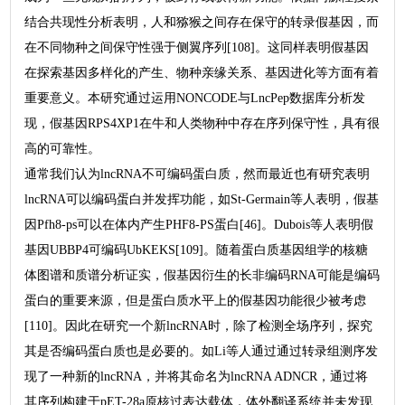
结合共现性分析表明，人和猕猴之间存在保守的转录假基因，而
在不同物种之间保守性强于侧翼序列[108]。这同样表明假基因
在探索基因多样化的产生、物种亲缘关系、基因进化等方面有着
重要意义。本研究通过运用NONCODE与LncPep数据库分析发
现，假基因RPS4XP1在牛和人类物种中存在序列保守性，具有很
高的可靠性。
通常我们认为lncRNA不可编码蛋白质，然而最近也有研究表明
lncRNA可以编码蛋白并发挥功能，如St-Germain等人表明，假基
因Pfh8-ps可以在体内产生PHF8-PS蛋白[46]。Dubois等人表明假
基因UBBP4可编码UbKEKS[109]。随着蛋白质基因组学的核糖
体图谱和质谱分析证实，假基因衍生的长非编码RNA可能是编码
蛋白的重要来源，但是蛋白质水平上的假基因功能很少被考虑
[110]。因此在研究一个新lncRNA时，除了检测全场序列，探究
其是否编码蛋白质也是必要的。如Li等人通过通过转录组测序发
现了一种新的lncRNA，并将其命名为lncRNA ADNCR，通过将
其序列构建于pET-28a原核过表达载体，体外翻译系统并未发现