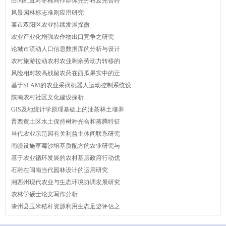
田间配置对枣棉间作群体光分布及光合特
风景园林标志准则应用研究
某市双阳区农业持续发展探微
农业产业化增强农作物出口竞争之研究
论城市流动人口信息数据库的分析与设计
农村旅游拉动农村农业剩余劳动力转移的
风险相对较高残留农药在西瓜果实中的迁
基于SLAM的农业采摘机器人运动控制系统设
陕南农村社区文化建设探析
GIS及地统计学原理基础上的油茶林土壤养
晋西黄土区水土保持树种光合和蒸腾特征
当代农业示范园有关利益主体间联系研究
南疆设施草莓沙培基质配方的农业研究与
基于农业循环发展的农村基层政府行动优
石雕在闽南当代园林设计的运用研究
湘西州现代农业与生态环境协调发展研究
农林学硕士论文写作分析
肇州县玉米秸秆资源利用生态足迹评估之