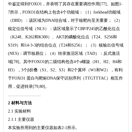
中鉴定得到FOXO1，并表明了其存在重要调控作用[77]。如图1-
7所示，FOXO1在结构上包含4个功能域：（1）forkhead功能域
（DBD）：该区域为DNA结合域，对于核靶向至关重要；（2）
核定位信号域（NLS）：该区域显示了CBP/P245的乙酰化位点
（K248、K262和K300）、AKT的磷酸化位点（T24、S256和
S319）和14-3-3的结合位点（T24和S256）；（3）核输出信号域
(NES)：调节核易位；（4）转录激活区域（TAD）：反式激活
域[78]。其中FOXO1的二级结构包含4个α螺旋（H1、H2、H4和
H3），3个β折叠（S1、S2、S3）和2个翼环（W1和W2），有利
于FOXO1 蛋白与靶标DNA保守识别序列（TTGTTTAC）相互作
用，促进转录[79,80]。
............................
2 材料与方法
2.1 实验材料
2.1.1 主要仪器
本实验所用到的主要仪器如表2-1所示。