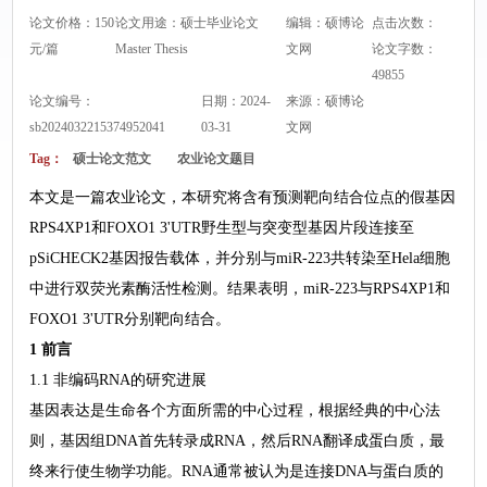
论文价格：150
论文用途：硕士毕业论文
编辑：硕博论
点击次数：
元/篇
Master Thesis
文网
论文字数：
49855
论文编号：
日期：2024-
来源：
硕博论
sb2024032215374952041
03-31
文网
Tag：
硕士论文范文
农业论文题目
本文是一篇农业论文，本研究将含有预测靶向结合位点的假基因
RPS4XP1和FOXO1 3'UTR野生型与突变型基因片段连接至
pSiCHECK2基因报告载体，并分别与miR-223共转染至Hela细胞
中进行双荧光素酶活性检测。结果表明，miR-223与RPS4XP1和
FOXO1 3'UTR分别靶向结合。
1 前言
1.1 非编码RNA的研究进展
基因表达是生命各个方面所需的中心过程，根据经典的中心法
则，基因组DNA首先转录成RNA，然后RNA翻译成蛋白质，最
终来行使生物学功能。RNA通常被认为是连接DNA与蛋白质的