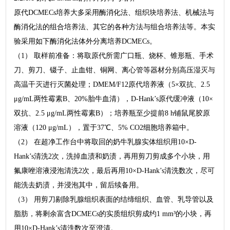
原代DCMECs培养大多采用酶消化法、组织块培养法、机械法与
酶消化法的组合培养法、其它的各种方法与组合培养法等。本实
验采用如下酶消化法体外分离培养DCMECs。
（1） 取样前准备：将取原代所需广口瓶、烧杯、锥形瓶、手术
刀、剪刀、镊子、止血钳、铜网、离心管等器材分别高压湿灭与
高温干灭进行灭菌处理；DMEM/F12原代培养液（5×双抗、2.5
μg/mL两性霉素B、20%胎牛血清），D-Hank’s原代缓冲液（10×
双抗、2.5 μg/mL两性霉素B）；培养瓶至少提前8 h铺鼠尾胶原
溶液（120 μg/mL），置于37℃、5% CO2细胞培养箱中。
（2） 在超净工作台中将取回的奶牛乳腺实体组织用10×D-
Hank’s清洗2次，洗掉血渍和奶渍，再用剪刀剪成多个小块，用
氟康唑溶液浸泡清洗2次，最后再用10×D-Hank’s清洗数次，尽可
能洗去奶渍，并浸泡其中，留后续备用。
（3） 用剪刀剔除乳腺组织表面的结缔组织、血管、乳导管以及
脂肪，将剩余富含DCMECs的实质组织剪成约1 mm³的小块，再
用10×D-Hank’s清洗数次至澄清。