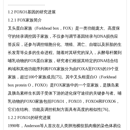
................................
1.2 FOXO1基因的研究进展
1.2.1 FOX家族简介
叉头蛋白家族（Forkhead box，FOX）是一类功能庞大、高度保
守的转录调控因子家族，不仅参与调节基因转录与DNA损伤应
答反应，还参与调控细胞分化、增殖、凋亡、自噬以及胚胎的生
长发育等众多的生命进程。随着对其研究的深入，从酵母杆菌到
哺乳动物的FOX蛋白家族，研究者们根据其特定的DNA结合结
构域和其他功能序列将FOX家族分为由FOXA至FOXS的19个亚
家族，超过100个家族成员[75]。其中叉头框蛋白O（Forkhead
box protein O，FOXO）是FOX家族中的一个亚家族，是胰岛素
及胰岛素样生长因子受体下游的进化保守途径的关键参与者。哺
乳动物的FOXO家族包括FOXO1，FOXO3，FOXO4和FOXO6，
它们在结构、功能及调控机制方面具有高度的相似性[76]。
1.2.2 FOXO1的研究进展
1990年，Anderson等人首次在人类肺泡横纹肌肉瘤的染色体易位