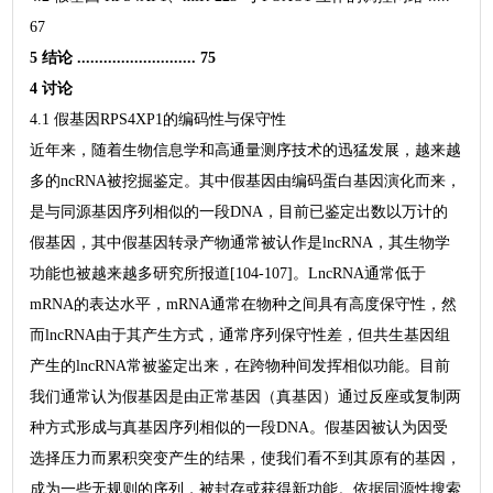
67
5 结论 ........................... 75
4 讨论
4.1 假基因RPS4XP1的编码性与保守性
近年来，随着生物信息学和高通量测序技术的迅猛发展，越来越
多的ncRNA被挖掘鉴定。其中假基因由编码蛋白基因演化而来，
是与同源基因序列相似的一段DNA，目前已鉴定出数以万计的
假基因，其中假基因转录产物通常被认作是lncRNA，其生物学
功能也被越来越多研究所报道[104-107]。LncRNA通常低于
mRNA的表达水平，mRNA通常在物种之间具有高度保守性，然
而lncRNA由于其产生方式，通常序列保守性差，但共生基因组
产生的lncRNA常被鉴定出来，在跨物种间发挥相似功能。目前
我们通常认为假基因是由正常基因（真基因）通过反座或复制两
种方式形成与真基因序列相似的一段DNA。假基因被认为因受
选择压力而累积突变产生的结果，使我们看不到其原有的基因，
成为一些无规则的序列，被封存或获得新功能。依据同源性搜索