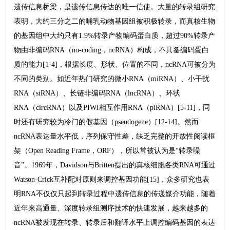
遗传信息桥梁，是遗传信息传达的唯一信使。大量的转录组研究
表明，大约三分之二的哺乳动物基因组被积极转录，而真核生物
的基因组中大约只有1.9%转录产物编码蛋白质，超过90%转录产
物由非编码RNA（no-coding，ncRNA）构成，不具备编码蛋白
质的能力[1-4]，根据长度、形状、位置的不同，ncRNA可被分为
不同的类别。如近年热门研究的微小RNA（miRNA）、小干扰
RNA（siRNA）、长链非编码RNA（lncRNA）、环状
RNA（circRNA）以及PIWI相互作用RNA（piRNA）[5-11]，同
时还有研究较为冷门的假基因（pseudogene）[12-14]。然而
ncRNA表达量水平低，序列保守性差，缺乏完整的开放性阅读框
架（Open Reading Frame，ORF），所以常被认为是“转录噪
音”。1969年，Davidson与Britten提出的真核细胞各类RNA可通过
Watson-Crick互补配对原则来调控基因功能[15]，众多研究也表
明RNA不仅仅只起到转录过程中遗传信息的传递媒介功能，随着
近年来高通量、深度转录组测序技术的快速发展，越来越多的
ncRNA被发现在转录、转录后和翻译水平上调控编码基因的表达