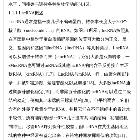
水平，间接参与调控各种生物学功能[4,16]。
1.1.1 LncRNA概述
LncRNA通常是指一类几乎不编码蛋白、转录本长度大于200个
核苷酸（nucleotide，nt）的RNA。如图1-1所示，lncRNA按照其
在基因组中相对于蛋白质编码基因的位置可大致分为正义、反
义、基因内和基因间lncRNA（lincRNA）等几种类型。LncRNA
可以从增强子转录而来（elncRNA），它们大多是双向转录，一
些lncRNA也可通过mRNA或其他lncRNA的内含子反剪接产生环
状RNA（circRNA）[17]。LncRNA与mRNA一样，由聚合酶II转
录，并被5’端加帽、聚腺苷酸化以及剪接[18]。大多数lncRNA通
过聚腺苷酸化稳定[19]，而非聚腺苷酸化的lncRNA可以通过二级
结构稳定，例如其3’末端的三螺旋结构[20]。但平均而言，它们
含有的外显子数量少于mRNA，并且它们在不同组织中的表达水
平较低，所有哺乳动物lncRNA几乎没有共同的结构、功能或机
制特征。尽管RNA序列保守性较差，但lncRNA在共生基因组区
域的物种中经常被鉴定出来，在跨物种间发挥相似的功能[21]。