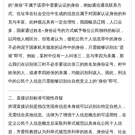
的“身份”不属于该罪中需要认证的身份，例如通信通讯联系方
式、住址等在社会交往中生成的信息仅属于对国家认证身份的补
充与丰富。此种观点具有一定合理性，我国幅员辽阔，人口众
多，国家通过姓名+身份证号的方式赋予每位公民独特的标识，
以同他人相区分。但笔者认为，侵犯公民个人信息罪中的身份，
不必拘泥于国家机关颁发的证件中的身份，只需能够识别出“是
谁”即可。例如，某村中仅有一人叫张三，且与李四为亲属，那
么我们在识别张三时不必非要说出张三的姓名加身份证号。村中
姓张的人，或者李四姓张的亲属，均能识别到该人。因此，刑法
中的公民个人信息只需能够识别出自然意义上的“身份”即可。
.............................
二、直接识别标准可能性存疑
所谓直接识别是指仅凭现有信息本身就可以识别出特定自然人，
无需结合其他信息。法律为了增强个人信息概念的可适用性，在
定义公民个人信息概念后采取列举式规范以具体化公民个人信
息，齐爱民教授认为列举式规范所列举的姓名、身份证号、社会