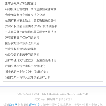
刑事合规不起诉制度探讨
科创板注册制视阈下的信息披露法律规制
亲亲相隐制度之刑事立法化分析
知识产权法硕士论文：贩卖盗版光盘案件
知识产权法的价值构造:知识产权法利益平
打击跨国野生动植物犯罪国际警务执法合
环境债权破产保护问题思考
国际灾难法律救济政策概述
过度维权的刑法法律规制
斡旋受贿犯罪若干问题研究
法律毕业论文精选范文：业主自治法律情
我国公共租赁住房退出机制研究
博士优秀毕业论文5例「法律论文」
我国老年人犯罪从宽处罚的法律分析
COPYRIGHT © 2011 – 2012 SBLUNWEN. ALL RIGHTS RESERVED.
论文Tags
|
网站地图
|
联系我们
硕博
论文网
免费提供
硕士论文
，博士毕业论文格式范文，为毕业生写毕业论文解