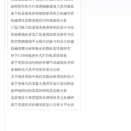
超精密车削大行程两轴极速速刀具伺服装
基于机器视觉的智能喷胶系统之机械学研
机械增压器数值模拟与性能曲线分析
三面刃铣刀机器视觉检测系统的设计与应
双面磨抛机床加工轨迹规划算法探究与实
陆空两栖载物平台模式切换与判决之机械
机械研磨法研制氧化铝颗粒及性能研究
对于USB传输的针式打印机系统研发
基于尾部流动结构的车辆气动减阻技术研
多轴联动刀具半径弥补算法分析
关于线性系统中跟踪负载拉移系统的设计
基于有限元的混凝土搅拌车设计及结构改
超声辅助钻削装置的研制及实验分析
温差预应力厚壁圆筒自增强技术之机械研
基于容器技术的建筑机器人任务云平台设