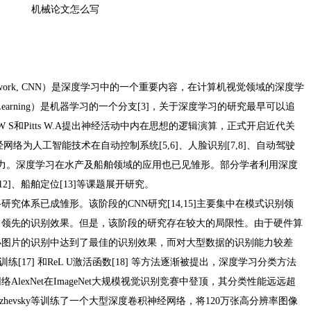
机械论文怎么写
ral Network, CNN）是深度学习中的一个重要内容，在计算机视觉领域的深度学
earning）是机器学习的一个分支[3]，关于深度学习的研究最早可以追
och W S和Pitts W.A提出神经活动中内在思想的逻辑演算，正式开启近代关
网络为人工智能技术在自动控制系统[5,6]、人脸识别[7,8]、自动驾驶
大动力。深度学习在水产及船舶领域的应用也已见雏形。部分学者利用深度
2]、船舶定位[13]等课题展开研究。
究体系已成雏形。该阶段的CNN研究[14,15]主要集中在模式识别领
了领先的识别效果。但是，该阶段的研究存在较大的局限性。由于硬件算
小图片的识别中达到了最佳的识别效果，而对大型数据的识别能力较差
练[17] 和ReL U激活函数[18] 等方法逐渐被提出，深度学习分类方法
AlexNet在ImageNet大规模视觉识别竞赛中登顶，其分类性能远远超
rizhevsky等训练了一个大型深度卷积神经网络，将120万张高分辨率图像