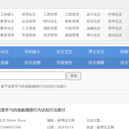
工程硕士
管理论文
工商管理
工程管理
会计论文
护理论文
教育论文
企业管理
MPA论文
财务管理
经济论文
医学论文
教学论文
人力资源
国际贸易
行政管理
金融论文
药学论文
教育管理
市场营销
经济管理
旅游管理
审计论文
政治论文
A论文
在职硕士
论文范文
博士论文
职称
文选题
论文提纲
开题报告
论文摘要
论文
> 基于深度学习的渔船捕捞行为识别方法探讨
深度学习的渔船捕捞行为识别方法探讨
aster Thesis
编辑：硕博论文网
点击次数：
0510460451940
日期：2024-03-14
来源：
硕博论文网