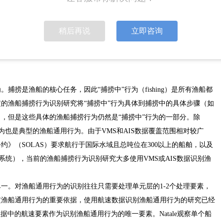
则可以作为特殊的行为进行研究。渔船捕捞行为是语义层的概念，用于推
有开放性。船舶自动识别系统AIS和船舶监控系统VMS是目前适用范围
稍后再说
立即咨询
AIS和VMS提供的船位数据对船舶行为进行分析。
捕捞是渔船的核心任务，因此“捕捞中”行为（fishing）是所有渔船都
的渔船捕捞行为识别研究将“捕捞中”行为具体到捕捞中的具体步骤（如
，但是这些具体的渔船捕捞行为仍然是“捕捞中”行为的一部分。除
等行为也是典型的渔船通用行为。由于VMS和AIS数据覆盖范围相对较广
》（SOLAS）要求航行于国际水域且总吨位在300以上的船舶，以及
系统），当前的渔船捕捞行为识别研究大多使用VMS或AIS数据识别渔
一。对渔船通用行为的识别往往只需要处理单元层的1-2个处理要素，
定渔船通用行为的重要依据，使用航速数据识别渔船通用行为的研究已经
AIS数据中的航速要素作为识别渔船通用行为的唯一要素。Natale观察单个船