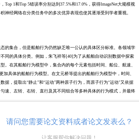
p 1和Top 5错误率分别达到37.5%和17.0%，获得ImageNet大规模视
卷积神经网络在分类任务中的多次优异表现也使其逐渐受到学者重视。
状态的集合，但是船舶行为仍然缺乏唯一公认的具体区分标准。各领域学
不同的具体分类。例如，朱飞祥等[40]为了从船舶自动识别数据中探索
模型。在其船舶行为模型中，集合内的每个元素包括时间、船位、航速、
出了更加具体的船舶行为模型。在文元桥等提出的船舶行为模型中，时间、
据，提取出“静止”和“运动”两种原子行为，而原子行为“运动”又依据
、匀速、左转、右转、直行及其不同组合等多种具体的行为模式，并最终
。
是船舶行为中的一种特殊情况。广义的渔船捕捞行为知识的渔船一系列航
组成部分，是海上交通的重要参与者。而且渔船体量、吨位相对较小，且
请问您需要论文资料或者论文发表么？
通监管的重要研究对象。因此渔船捕捞行为对规范海上交通同样具有重大
渔业生产活动，在语义层面上应包含更多具体的行为模式。例如，对于需
让客服帮你解决问题！