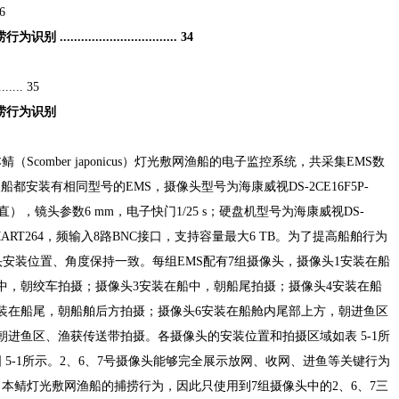
26
........................... 34
..... 35
捕捞行为识别
comber japonicus）灯光敷网渔船的电子监控系统，共采集EMS数
渔船都安装有相同型号的EMS，摄像头型号为海康威视DS-2CE16F5P-
（垂直），镜头参数6 mm，电子快门1/25 s；硬盘机型号为海康威视DS-
4/SMART264，频输入8路BNC接口，支持容量最大6 TB。为了提高船舶行为
头安装位置、角度保持一致。每组EMS配有7组摄像头，摄像头1安装在船
中，朝绞车拍摄；摄像头3安装在船中，朝船尾拍摄；摄像头4安装在船
装在船尾，朝船舶后方拍摄；摄像头6安装在船舱内尾部上方，朝进鱼区
朝进鱼区、渔获传送带拍摄。各摄像头的安装位置和拍摄区域如表 5-1所
5-1所示。2、6、7号摄像头能够完全展示放网、收网、进鱼等关键行为
本鲭灯光敷网渔船的捕捞行为，因此只使用到7组摄像头中的2、6、7三