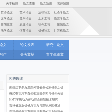
关于硕博
论文查重
论文致谢
老师加盟
英语论文
艺术论文
法律论文
社会学论文
文学论文
音乐论文
土木工程
语言学论文
新闻媒体
农业论文
软件工程
建筑论文
法学论文
体育论文
机械论文
计算机论文
论文
论文发表
研究生论文
写作
参考文献
留学生论文
相关阅读
南疆红枣多角度高光谱偏振检测模型之机
微式电动汽车自控变速器探究与模拟分析
HMT车辆动力传动综合控制技术研究
吉林省农业机械总动力与影响原因概述
高频低幅振动下细胞培养皿的动力响应分