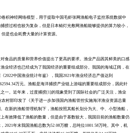
D卷积神经网络模型，用于提取中国毛虾张网渔船电子监控系统数据中
的捕捞过程也较为复杂，但是日本鲭灯光敷网渔船能够提供的算力较小，
，但是也会耗费大量的计算资源。
众对食品的质量和营养价值提出了更高的要求。渔业产品因其鲜美的口感
，渔业经济也已经成为了我国经济的重要组成部分。我国的海域辽阔，在
2022中国渔业统计年鉴》，我国2021年渔业经济总产值达到
升了21462594.34万元。渔船是海洋捕捞产业链上游端的重要组成部分，因此针
之一。近年来，过度捕捞[1]的现象受到了国际社会的广泛关注，渔业
，农业农村部印发了《关于进一步加强国内渔船管控实施海洋渔业资源总量
制。在新的渔船管理机制下，渔船按照其船长划分为大、中、小型渔船，
度上有效降低了渔船的数量，但是由于基数较大，我国目前的渔船数量仍
021年末我国渔船总数为52.08万艘，总吨位1001.58万吨。其中，机