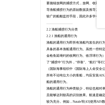
要抛锚放网的捕捞方式，放网、收网等
导渔船捕捞行为的原始数据及推导方法具
较广的船舶监控手段，因此许多学者利用
............................
2.2 渔船捕捞行为分类
2.2.1 渔船的通用行为
渔船的通用行为即所有渔船均发生的行为。
具备的基本渔船通用行为。虽然一些特定
金枪鱼延绳钓的收网行为、收浮球行为）
了“捕捞中”行为外，“停靠”、“航行”
（国际海事组织中《国际海上人命安全公约
所有不论吨位大小的客船，均应安装AIS
船的通用行为。
渔船的通用行为种类较少，特征也相对单
且能够达到较高的识别效果。航速是确
较为充分。例如，Natale等[43]使用