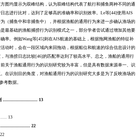
直方图均显示为双峰结构，认为双峰结构代表了航行和捕鱼两种不同的通
志进行比对，达到了足够高的准确率和识别效率。Le等[44]使用AIS
行为（捕鱼中和非捕鱼中），并根据渔船的通用行为来进一步确认渔场的
为是最基础的渔船捕捞行为识别模式之一，部分学者尝试通过增加其他要
率。例如Wang等[45]则在AIS航速的基础上，根据拖网渔船的特征补
捞活动时，会在一段区域内来回拖动，根据船位和航速的综合信息设计的
，与渔捞日志比较[46]的匹配率达到了较高水平。总之，渔船的通用行
目前关于渔船通用行为的识别研究较为丰富，但是具有数据来源单一、识
点。在识别目的角度，对渔船通用行为的识别研究大多是为了反映渔场的
供参考数据。
................. 13
.... 13
.............. 22
 22