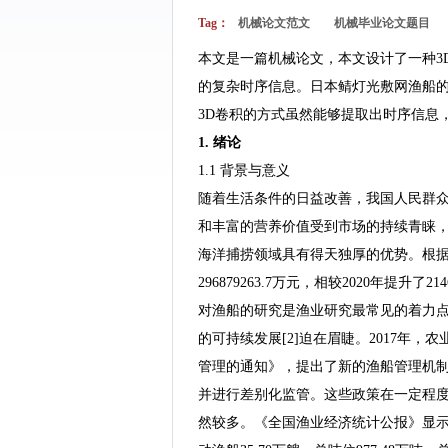
Tag：
机械论文范文
机械毕业论文题目
本文是一篇机械论文，本文设计了一种3
的复杂时序信息。日本鲭灯光敷网渔船
3D卷积的方式虽然能够提取出时序信息
1. 绪论
1.1 背景与意义
随着生活条件的日益改善，我国人民群
和丰富的营养价值受到市场的持续青睐
海洋捕捞领域具有得天独厚的优势。根据《
296879263.7万元，相较2020年提
对渔船的研究是渔业研究最常见的着力点
的可持续发展[2]迫在眉睫。2017年
管理的通知》，提出了新的渔船管理机
并进行差别化监管。这些政策在一定程
然较多。《全国渔业经济统计公报》显示，2