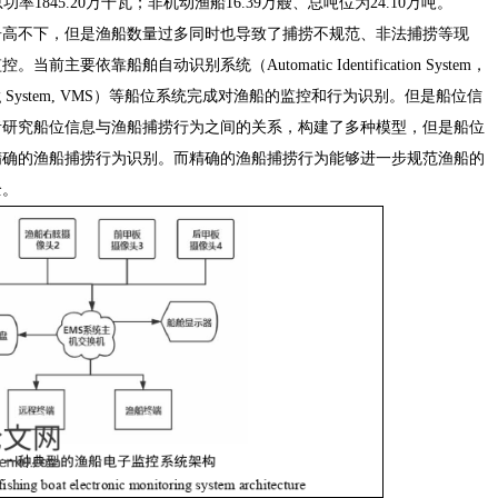
总功率1845.20万千瓦；非机动渔船16.39万艘、总吨位为24.10万吨。
居高不下，但是渔船数量过多同时也导致了捕捞不规范、非法捕捞等现
依靠船舶自动识别系统（Automatic Identification System，
oring System, VMS）等船位系统完成对渔船的监控和行为识别。但是船位信
者研究船位信息与渔船捕捞行为之间的关系，构建了多种模型，但是船位
精确的渔船捕捞行为识别。而精确的渔船捕捞行为能够进一步规范渔船的
全。