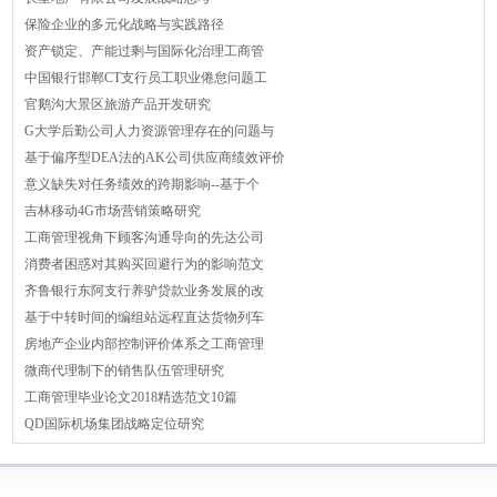
保险企业的多元化战略与实践路径
资产锁定、产能过剩与国际化治理工商管
中国银行邯郸CT支行员工职业倦怠问题工
官鹅沟大景区旅游产品开发研究
G大学后勤公司人力资源管理存在的问题与
基于偏序型DEA法的AK公司供应商绩效评价
意义缺失对任务绩效的跨期影响--基于个
吉林移动4G市场营销策略研究
工商管理视角下顾客沟通导向的先达公司
消费者困惑对其购买回避行为的影响范文
齐鲁银行东阿支行养驴贷款业务发展的改
基于中转时间的编组站远程直达货物列车
房地产企业内部控制评价体系之工商管理
微商代理制下的销售队伍管理研究
工商管理毕业论文2018精选范文10篇
QD国际机场集团战略定位研究