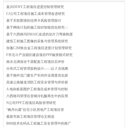
嘉兴DFHY工程项目进度控制管理研究
CJ公司工程项目施工成本管理改进研究
基于关联图谱的信用卡风险管理探讨
基于网络计划的施工组织智能优化研究—
基于六西格玛DMAIC改进的划片刀弯曲刚度
建筑工程施工图像的采集与管理系统研究
加蓬C2M铁合金工程项目进度计划管理研究
F市北斗产业园区建设项目PPP融资模式研究
南水北调保沧干渠配套工程项目后评价
分布式工程管理架构设计——以 Z 在线教
基于物件流门窗生产车间作业调度优化探
高速公路隧道消防工程安全管理与评价探
A 地块桩基围护工程项目成本管理与控制
六西格玛管理在首钢冷轧酸再生中的应用
N公司PPP工程项目风险管理研究
“枫丹白露”住宅小区房地产工程项目管
最新市政工程项目管理论文精选
BIM技术在码头工程施工安全管理中的推广