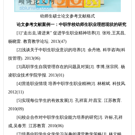
幼师生硕士论文参考文献格式
论文参考文献案例一：中职学校幼师生职业理想现状的研究
[1]“走出去,请进来” 促进学生职业精神培养[J]. 张玲,王其昌,
杨晓雷. 教育教学论坛. 2013(47)
[2]浅谈关于中职生职业意识的培养[J]. 余丹艳. 科学咨询(科
技管理). 2013(06)
[3]高职学生自我管理存在的问题及对策[J]. 李博,张宗民. 杨
凌职业技术学院学报. 2013(01)
[4]营造职业情境 培养中职学生职业精神[J]. 林榕斌. 科技风.
2012(11)
[5]实现每位学生的有效发展[J]. 孔祥富,叶昌宝. 江苏教育.
2010(09)
[6]校企合作对中职学生职业能力培养的研究[J]. 许标,孔祥
成,吴春芳. 江苏教育. 2010(06)
[7]培养中职学生化学学习兴趣的课堂教学策略[J]. 林元畴.