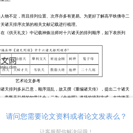
奉人物不定，而且排列位置、次序亦多有更易。为更好了解高平铁佛寺二
有关诸天排序次第的相关文献记载进行梳理。
曾在《供天礼文》中记载神焕法师对十六诸天的排列顺序，如下表所列
艺术论文参考
的诸天排列多从己意，顺序混乱，故又撰《重编诸天传》，提出二十诸天
天、帝释天引领的如常法会；二为《金光明》道场的排列方式，大功德天
请问您需要论文资料或者论文发表么？
的处理上，整体呈现出写实性强，细节精微的特点，并且个性化特征明
让客服帮你解决问题！