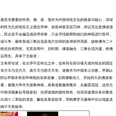
起着至关重要的作用。佛、道、儒作为中国传统文化的根基与核心，深深
功利性为主的现实主义观念拜神、创造神甚至惩罚神，所以无论是佛道儒
祇，民众皆不会偏见或排序供奉，只会寻找能帮助他们的神祇进行祭拜。
合或斗争，最终形成三教合流及地方信仰的多神崇拜局面，故铁佛寺二十
神祇也自然而然。尤其在明中、后时期，佛道融合、三教合流兴盛，铁佛
应运而生。具体下文叙述：
前文有所论述，在次序不定特点之外，也有符合部分诸天成对组合的固定
、东方天与北方天、南方天与西方天等。道教作为中国本土宗教，早期认
，所以早期未有崇拜神祇的实体造像，后因佛教传入，开始持久的佛道相
来看，紫微大帝作为道教神祇，身着道教服饰氅衣，头戴莲花冠，这些元
像中扮演着象征等级差别、伦理道德的隐性角色，但深深渗透在各宗教造
上出现十二章纹的龙纹、黻纹及星辰纹等，而阎摩罗天服饰中仅出现盘龙
的例子不胜枚举。