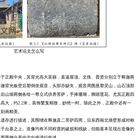
艺术论文怎么写
居于正殿中央，其背光高大富丽，直逼屋顶。文殊、普贤分别立于释迦两
释迦背光板壁后塑倒坐观音，头部亦缺失，观音周围悬塑灵山，山石顶部
门后山墙两侧各绘一尊立式供养菩萨，手捧珊瑚，脚踏莲花。尤其正殿四
高大，约2.2米，装饰繁复精致，妙绝一时。除此之外，正殿中还有一
，刻画精美。
像遗存进行描述，其围绕在释迦及二菩萨四周，沿东西南北墙壁形成对称
立于台基之上。造像均有不同程度的破损和残缺，但能基本呈现出造像的
、西两侧台基由北向南进行叙述。