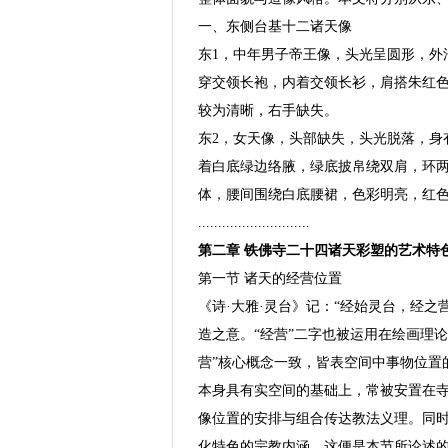
一、东侧台基十二诸天像
东1，中年男子帝王像，头光呈圆形，外
穿交领长袍，内着交领长衫，肩搭朱红
较为清晰，右手缺失。
东2，女天像，头部缺失，头光脱落，身
着白底绿边络腋，绿底披帛绕双肩，环
体，腰间围绕白底腰裙，色彩明亮，红
............................
第二章 铁佛寺二十四诸天彩塑的艺术特
第一节 诸天的经营位置
《诗·大雅·灵台》记：“经始灵台，经之
造之意。“经营”二字也被运用在绘画理
营”核心概念一致，皆表空间中事物位置
本身具有实空间的基础上，常被安置在
像位置的安排与组合传达教法义理。同
化特色的宗教内涵，这便是本节所论述