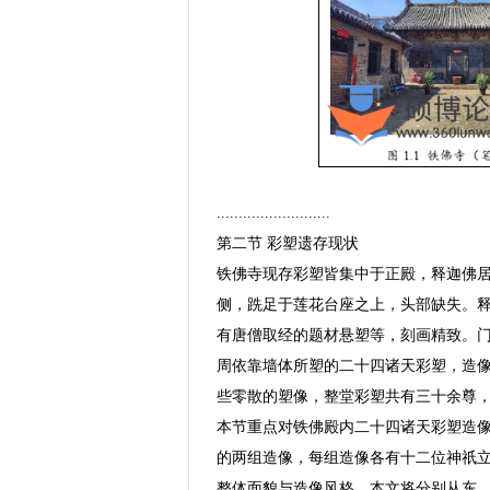
..........................
第二节 彩塑遗存现状
铁佛寺现存彩塑皆集中于正殿，释迦佛
侧，跣足于莲花台座之上，头部缺失。
有唐僧取经的题材悬塑等，刻画精致。
周依靠墙体所塑的二十四诸天彩塑，造像
些零散的塑像，整堂彩塑共有三十余尊
本节重点对铁佛殿内二十四诸天彩塑造
的两组造像，每组造像各有十二位神祇
整体面貌与造像风格。本文将分别从东