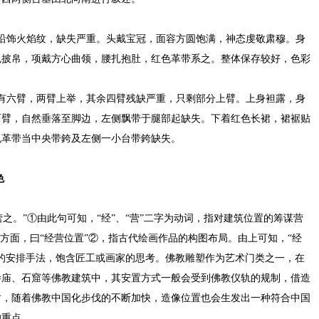
沿饰火焰纹，缺失严重。头戴宝冠，面容方圆饱满，神态虔敬肃穆。身
色披帛，项戴方心曲领，腰扎抱肚，红色革带系之。整体保存较好，色彩
有六臂，两臂上举，其余四臂残缺严重，只剩部分上臂。上身袒露，身
两臂，自然垂落至脚边，左侧飘带于腿部起缺失。下着红色长裙，裙裾贴
色革带当中央带銙及左侧一小台带銙缺失。
色
营之。”①由此句可知，“经”、“营”二字为动词，指对建筑位置的筹谋营
论方面，曰“经营位置”②，指古代绘画作品的构图布局。由上可知，“经
的安排手法，饱含匠工或画家的思考。佛教雕塑作为艺术门类之一，在
寺庙、石窟等佛教建筑中，其安置方式一般会受到佛教仪轨的规制，借造
时，随着佛教中国化步伐的不断加快，造像位置也会生发出一种符合中国
的重点。