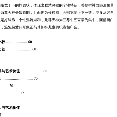
上略宽于下的椭圆状，体现出聪慧灵敏的个性特征；菩提树神面部形象典
余两尊天神分散疏朗，且面庞为长椭圆，面部宽度上下一致，突显从容自
象娟好静秀，个性温婉淑和，此尊天神为三尊中五官最为集中，面部留白
状，温婉慈爱的形象正与其护持儿童的职责相印合。
............ 60
............... 60
................. 70
................. 70
...... 70
........... 72
因与艺术价值
因