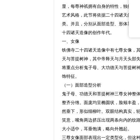
显，每尊神祇拥有自身的特性，独擅其
艺术风格，此节将依据二十四诸天的性
类。并且，分别从面部造型、形体塑造
十四诸天造像的创作年代。
一、女像
铁佛寺二十四诸天造像中有七尊女像，
天与菩提树神，其中帝释天与月天头部
将重点分析鬼子母、大功德天与菩提树
饰特征。
（一）面部造型分析
鬼子母、功德天和菩提树神三尊女神整
整齐分绺。面庞均呈椭圆状，脸颊丰盈
然垂下，形似细柳叶。双眼结构真实，
笑意，嘴角两边挤压出现两条向内的纹
大小适中，耳垂饱满，略向外翘起。
三尊女像面部表现出一定类型化，但这