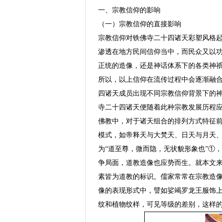
一、宗教信仰的影响
（一）宗教信仰的直接影响
宗教信仰对铁佛寺二十四诸天彩塑风格
渗透在地方民间信仰当中，而民众又以
正统的造像，还是神话体系下的各类神
所以，以上信仰在流传过程中会逐渐融
四诸天成员出现不同宗教信仰背景下的
寺二十四诸天便随着此种宗教发展历程
佛教中，对于诸天组合的排列方式特征
模式，如帝释天与大梵天、日天与月天
为“道至尊，微而隐，无状貌形象也”①
争局面，道教造像也应势而生。就本文
素皆为道教的标识。儒家常常在宗教造
像的表现形式中，譬如娑竭罗龙王服饰
纹和植物纹样，可见等级的差别，这样