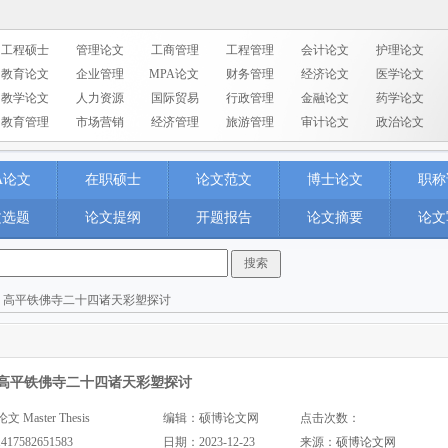
工程硕士
管理论文
工商管理
工程管理
会计论文
护理论文
教育论文
企业管理
MPA论文
财务管理
经济论文
医学论文
教学论文
人力资源
国际贸易
行政管理
金融论文
药学论文
教育管理
市场营销
经济管理
旅游管理
审计论文
政治论文
A论文
在职硕士
论文范文
博士论文
职称
文选题
论文提纲
开题报告
论文摘要
论文
> 高平铁佛寺二十四诸天彩塑探讨
高平铁佛寺二十四诸天彩塑探讨
aster Thesis
编辑：硕博论文网
点击次数：
1417582651583
日期：2023-12-23
来源：
硕博论文网