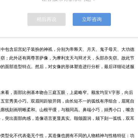
美，但又有机统一于整体面貌之中。为进一步剖析诸天神祇的造型特征及
别、身份及形象特征分为三大类：女像类、帝王类、武将、天王及力士
稍后再说
立即咨询
与服饰特征三方面进行详细分析，总结其造像风格，进而推测出铁佛寺二
其中包含后宫妃子装扮的神祇，分别为帝释天、月天、鬼子母天、大功德
失窃；此外还有两尊菩萨像，为摩利支天与辩才天，头部亦失窃。故此节
神的面部造型特点。然后，对女像的形体塑造进行分析，最后详细论述服
体来看，面部比例基本吻合三庭五眼，上庭略窄。额发均呈V字形，向后
，五官秀美小巧。双眉间距较开阔，由长短不一的弧线有序组合，眉尾自
轮廓线刻画明晰柔和。山根平缓，与额同高。鼻端小巧，娟秀小口，嘴含
路，突出面部肉感，造像语言更显真实。颐颌圆润，颏下刻一弧线，双耳
种类型化不代表毫无个性，其造像也拥有不同的人物精神与性格特征：功