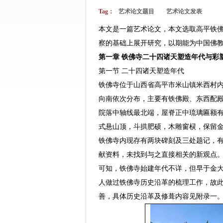
Tag：
艺术论文题目
艺术论文发表
本文是一篇艺术论文，本文选取高平铁
察的基础上展开研究，以期能为中国佛
第一章 铁佛寺二十四诸天塑造年代与彩
第一节 二十四诸天塑造年代
铁佛寺位于山西省高平市米山镇米西村内，
向南依次分布，主要有铁佛殿、东西配
院落中轴线最北端，屋脊正中琉璃匾额有“
式悬山顶，斗拱肥硕，木雕窗棂，保留
铁佛寺内现存有两块碑刻及三处题记，
献资料，未找到与之直接相关的新观点
可知，铁佛寺始建年代不详，但早于金
人做过铁佛寺历史沿革的梳理工作，故
善，具体历史沿革及修葺内容见附录一