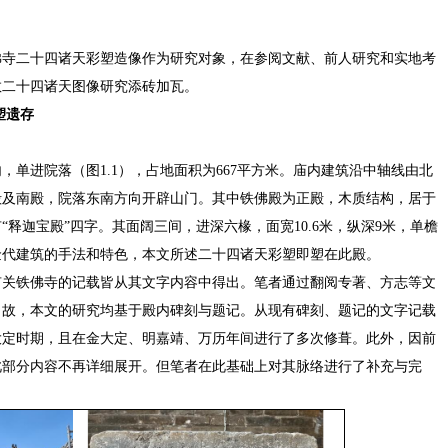
佛寺二十四诸天彩塑造像作为研究对象，在参阅文献、前人研究和实地考
教二十四诸天图像研究添砖加瓦。
塑遗存
单进院落（图1.1），占地面积为667平方米。庙内建筑沿中轴线由北
殿及南殿，院落东南方向开辟山门。其中铁佛殿为正殿，木质结构，居于
释迦宝殿”四字。其面阔三间，进深六椽，面宽10.6米，纵深9米，单檐
金代建筑的手法和特色，本文所述二十四诸天彩塑即塑在此殿。
有关铁佛寺的记载皆从其文字内容中得出。笔者通过翻阅专著、方志等文
。故，本文的研究均基于殿内碑刻与题记。从现有碑刻、题记的文字记载
大定时期，且在金大定、明嘉靖、万历年间进行了多次修葺。此外，因前
此部分内容不再详细展开。但笔者在此基础上对其脉络进行了补充与完
。