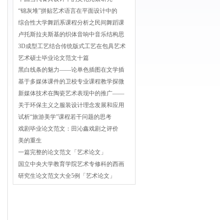
“锦灰堆”拼贴艺术语言在平面设计中的
综合性大学舞蹈系课程分析之民间舞蹈课
卢托斯拉夫斯基的织体音响中音乐结构思
3D成型工艺结合传统版式工艺在包具艺术
艺术硕士毕业论文范文十篇
黑白线条的魅力——论单色插图在文学插
基于多媒体课件的卫校专业课程教学探微
新媒体技术在陶瓷艺术表现中的推广——
关于环保主义之服装设计理念发展和应用
试析“旅游美学”课程若干问题的思考
戏剧毕业论文范文：田沁鑫戏剧之评价
美的重生
一篇完整的论文范文「艺术论文」
国立中央大学教育学院艺术专修科的西画
研究生论文范文大全5例「艺术论文」