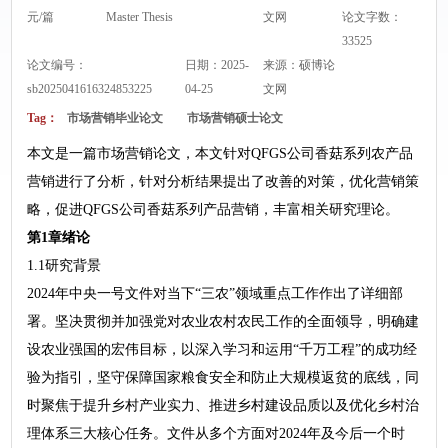
元/篇
Master Thesis
文网
论文字数：
33525
论文编号：
日期：2025-
来源：
硕博论
sb2025041616324853225
04-25
文网
Tag：
市场营销毕业论文
市场营销硕士论文
本文是一篇市场营销论文，本文针对QFGS公司香菇系列农产品
营销进行了分析，针对分析结果提出了改善的对策，优化营销策
略，促进QFGS公司香菇系列产品营销，丰富相关研究理论。
第1章绪论
1.1研究背景
2024年中央一号文件对当下“三农”领域重点工作作出了详细部
署。坚决贯彻并加强党对农业农村农民工作的全面领导，明确建
设农业强国的宏伟目标，以深入学习和运用“千万工程”的成功经
验为指引，坚守保障国家粮食安全和防止大规模返贫的底线，同
时聚焦于提升乡村产业实力、推进乡村建设品质以及优化乡村治
理体系三大核心任务。文件从多个方面对2024年及今后一个时