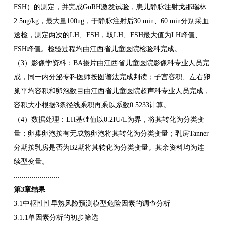
FSH）的测定，并完成GnRH激发试验，患儿静脉注射戈那瑞林
2.5ug/kg，最大量100ug，于静脉注射后30 min、60 min分别采血
送检，测定两次的LH、FSH，取LH、FSH最大值为LH峰值、
FSH峰值。检验过程均由江西省儿童医院检验科完成。
（3）影像学资料：BA摄片由江西省儿童医院影像科专业人员完
成，同一内分泌专科医师按图谱法完成判读；子宫容积、左右卵
巢平均容积和卵泡数目由江西省儿童医院超声科专业人员完成，
容积大小根据3条径线乘积再乘以系数0.5233计算。
（4）数据处理：LH基础值以0.2IU/L为界，将其转化为分类变
量；卵巢卵泡按有无成熟卵泡将其转化为分类变量；乳房Tanner
分期按乳房是否为B2期将其转化为分类变量。其余资料均为连
续型变量。
.......................
第3章结果
3.1中枢性性早熟风险预测模型危险因素的调查分析
3.1.1单因素分析的初步筛选