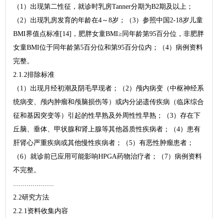
（1）出现第二性征，就诊时乳房Tanner分期为B2期及以上；
（2）出现乳房发育的年龄在4～8岁；（3）参照中国2-18岁儿童
BMI界值点标准[14]，肥胖女童BMI≥同年龄第95百分位，非肥胖
女童BMI位于同年龄第5百分位和第95百分位内；（4）病例资料
完整。
2.1.2排除标准
（1）出现月经初潮及阴毛早现者；（2）颅内病变（中枢神经系
统病变、颅内肿瘤和颅脑损伤等）或内分泌遗传疾病（临床综合
征和基因突变等）引起的性早熟及外周性性早熟；（3）存在下
丘脑、垂体、甲状腺和肾上腺等其他器质性疾病者；（4）患有
肝肾心严重疾病或其他慢性疾病者；（5）有恶性肿瘤患者；
（6）就诊前已应用可能影响HPGA药物治疗者；（7）病例资料
不完整。
.....................
2.2研究方法
2.2.1资料收集内容