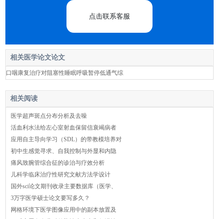
点击联系客服
相关医学论文论文
口咽康复治疗对阻塞性睡眠呼吸暂停低通气综
相关阅读
医学超声斑点分布分析及去噪
活血利水法给左心室射血保留信衰竭病者
应用自主导向学习（SDL）的带教模培养对
初中生感觉寻求、自我控制与外显和内隐
痛风致腕管综合征的诊治与疗效分析
儿科学临床治疗性研究文献方法学设计
国外sci论文期刊收录主要数据库（医学、
3万字医学硕士论文要写多久？
网格环境下医学图像应用中的副本放置及