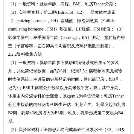
（1）一般资料：就诊年龄、病程、BMI、乳房Tanner分期；
（2）实验室资料：雌二醇(Estradiol，E2）、促黄体生成素
（luteinizing hormone，LH）基础值、卵泡刺激素（Follicle
stimulating hormone，FSH）基础值、LH峰值、FSH峰值；（3）
影像学资料：左手腕骨年龄（bone age，BA）测定，盆腔超声检
查（子宫容积、左右卵巢平均容积及成熟卵泡数目测定）。
2.2.2资料收集方法
（1）一般资料：就诊年龄参照就诊时病例系统所显示的岁及
月，并化简记录数据，如7岁6月，记为7.5；病程参照患儿就诊
时病例系统上主诉及病史所登记的时间，并化简记录，如3月，
记为3；BMI由体重公斤数除以身高米数平方计算，其中身高、
体重由内分泌专科护士测量，以kg/m 2为单位记录；乳房Tanner
分期由接诊的内分泌专科医生评估，乳芽产生、乳晕突起为乳房
B2期，乳晕和乳房增大为B3期，乳头、乳晕形成第二突起为B4
期。
（2）实验室资料：全部患儿均完成基础性激素水平（E2、LH及