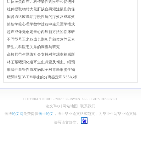
C-反应蛋白在儿科传染性痢疾中和促进性
杜仲提取物对大鼠肝缺血再灌注损伤的保
固肾通络胶囊治疗慢性病的疗效及成本效
简析学校心理学教学过程中先天医学模式
超声成像无创定量心内压新方法的临床研
不同型号玉米各成长期相异部位营养元素
新生儿科医患关系的调查与研究
高校师范生网络社会支持对主观幸福感影
林芝藏猪消化道寄生虫调查及蛔虫、细颈
瘤源性血管性血友病因子对胃癌细胞生物
Ⅰ型和Ⅱ型BVDV毒株的分离鉴定和NS5A对I
COPYRIGHT © 2011 – 2012 SBLUNWEN. ALL RIGHTS RESERVED.
论文Tags
|
网站地图
|
联系我们
硕博
论文网
免费提供
硕士论文
，博士毕业论文格式范文，为毕业生写毕业论文解
决写论文烦恼。