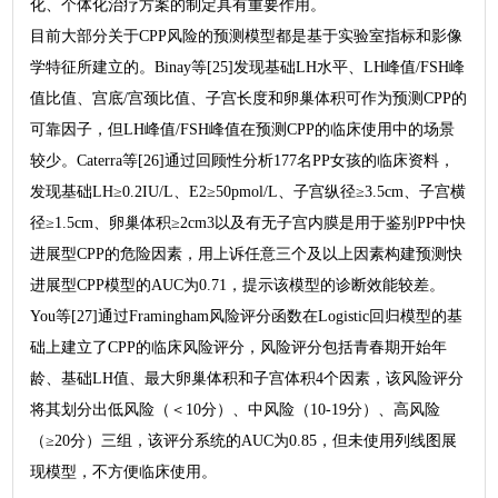
化、个体化治疗方案的制定具有重要作用。
目前大部分关于CPP风险的预测模型都是基于实验室指标和影像
学特征所建立的。Binay等[25]发现基础LH水平、LH峰值/FSH峰
值比值、宫底/宫颈比值、子宫长度和卵巢体积可作为预测CPP的
可靠因子，但LH峰值/FSH峰值在预测CPP的临床使用中的场景
较少。Caterra等[26]通过回顾性分析177名PP女孩的临床资料，
发现基础LH≥0.2IU/L、E2≥50pmol/L、子宫纵径≥3.5cm、子宫横
径≥1.5cm、卵巢体积≥2cm3以及有无子宫内膜是用于鉴别PP中快
进展型CPP的危险因素，用上诉任意三个及以上因素构建预测快
进展型CPP模型的AUC为0.71，提示该模型的诊断效能较差。
You等[27]通过Framingham风险评分函数在Logistic回归模型的基
础上建立了CPP的临床风险评分，风险评分包括青春期开始年
龄、基础LH值、最大卵巢体积和子宫体积4个因素，该风险评分
将其划分出低风险（＜10分）、中风险（10-19分）、高风险
（≥20分）三组，该评分系统的AUC为0.85，但未使用列线图展
现模型，不方便临床使用。