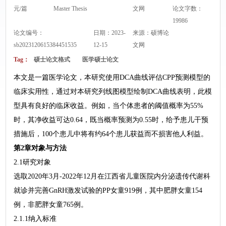
元/篇
Master Thesis
文网
论文字数：
19986
论文编号：
日期：2023-
来源：
硕博论
sb2023120615384451535
12-15
文网
Tag：
硕士论文格式
医学硕士论文
本文是一篇医学论文，本研究使用DCA曲线评估CPP预测模型的
临床实用性，通过对本研究列线图模型绘制DCA曲线表明，此模
型具有良好的临床收益。例如，当个体患者的阈值概率为55%
时，其净收益可达0.64，既当概率预测为0.55时，给予患儿干预
措施后，100个患儿中将有约64个患儿获益而不损害他人利益。
第2章对象与方法
2.1研究对象
选取2020年3月-2022年12月在江西省儿童医院内分泌遗传代谢科
就诊并完善GnRH激发试验的PP女童919例，其中肥胖女童154
例，非肥胖女童765例。
2.1.1纳入标准