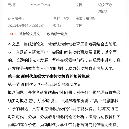
元/篇
Master Thesis
文网
论文字数：
35633
论文编号：
日期：2024-
来源：
硕博论
sb2024030914140351957
03-18
文网
Tag：
政治论文范文
政治硕士论文
本文是一篇政治论文，笔者认为劳动教育工作者要结合当前现
状，立足前人研究基础，破除制约劳动教育发展瓶颈，以全面
的、长远的眼光去发展，坚持在探索中前行，在反思中进步，真
正发挥劳动教育育人价值和功能，助力劳动教育走向新天地。
第一章 新时代加强大学生劳动教育的相关概述
第一节 新时代大学生劳动教育的概念界定
概念问题，是文章研究的基础性问题，对任何问题的理解首先必
须要对概念进行认识和剖析。正如黑格尔所说：“真正的思想和
科学的洞见，只有通过概念所做的劳动才能获得。”①本文通过
对新时代、劳动、劳动教育概念的论述分析，厘清劳动教育相关
内容和存在价值，为新时代大学生劳动教育研究提供理论支撑。