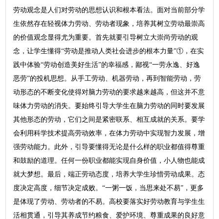
劳动观念是人们对劳动的思想认识和根本看法。面对当前部分学
生依然存在轻视体力劳动、劳动者现象，培养其树立劳动最崇高
的价值观念显得尤为重要。首先就要引导树立大崇尚劳动的观
念，让学生懂得“劳动是推动人类社会进步的根本力量”①，在实
践中体验“劳动创造美好生活”的幸福感，鄙视“一劳永逸、好逸
恶劳”的投机思想。从手工劳动、机器劳动，再到智能劳动，劳
动形态的不断变化使得对脑力劳动的要求越来越高，但这并不意
味体力劳动的消失。要始终引导大学生在脑力劳动的同时要发展
其他形态的劳动，它们之间是紧密联系、相互成就的关系。要学
会利用科学技术提高劳动效率，在体力劳动中实现智力发展，增
强劳动能力。此外，引导要懂得无论是什么样的职业都值得尊重
和鼓励的道理。任何一份职业都能实现自身价值，小人物也能成
就大梦想。最后，端正劳动态度，培养大学生珍惜劳动成果。态
度决定高度，细节决定成败。“一粥一饭，当思来处不易”，更多
是体现了劳动、劳动者的不易。高校要落实好劳动教育与学生生
活相贯通，引导其养成节约粮食、爱护环境、尊重成果的良好意