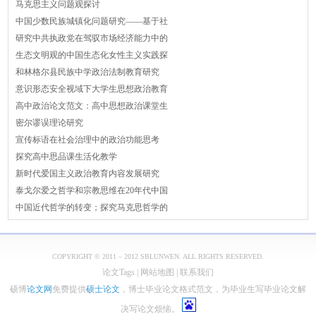
马克思主义问题观探讨
中国少数民族城镇化问题研究——基于社
研究中共执政党在驾驭市场经济能力中的
生态文明观的中国生态化女性主义实践探
和林格尔县民族中学政治法制教育研究
意识形态安全视域下大学生思想政治教育
高中政治论文范文：高中思想政治课堂生
密尔谬误理论研究
宣传标语在社会治理中的政治功能思考
探究高中思品课生活化教学
新时代爱国主义政治教育内容发展研究
泰戈尔爱之哲学和宗教思维在20年代中国
中国近代哲学的转变；探究马克思哲学的
COPYRIGHT © 2011 – 2012 SBLUNWEN. ALL RIGHTS RESERVED.
论文Tags
|
网站地图
|
联系我们
硕博
论文网
免费提供
硕士论文
，博士毕业论文格式范文，为毕业生写毕业论文解
决写论文烦恼。