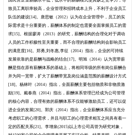
国民营企业薪酬水平低，低水平的薪酬模式使其缺乏竞争力，导
致员工离职率较高，企业管理和招聘成本上升，不利于企业员工
队伍的建设[14]。唐思敏（2012）认为在企业管理中，员工的实
际需求是十分重要的，薪酬体系的制定也需要全面掌握员工的需
求[15]。根据廖涛（2013）的研究，薪酬结构的合理化对于调动
人员的工作积极性至关重要，而不合理的薪酬结构则会影响员工
的满意度[16]。郑勇,刘冬惠,李征（2014）指出，企业的可持续
发展依靠的是薪酬与战略的结合[17]。明旭（2014）认为宽带薪
酬是指在原有薪酬体系的基础上，将相同等级的所有岗位薪酬合
并为同一宽带，扩大了薪酬带宽及岗位涵盖范围的薪酬设计方式
[18]。杨林叶（2014）指出，全面薪酬主要包括物质和非物质激
励[19]。戴春燕（2014）指出，薪酬体系管理已经成为公司管理
的核心内容，合理有效的薪酬体系不仅能够激励员工，还可以促
进企业的发展[20]。郭庆（2014）指出，企业薪酬体系应当充分
考虑职工的心理需求，并且与职工的心理需求相互之间具有着一
定的匹配关系[21]。李增泉(2015)以上市公司高管为研究对象，