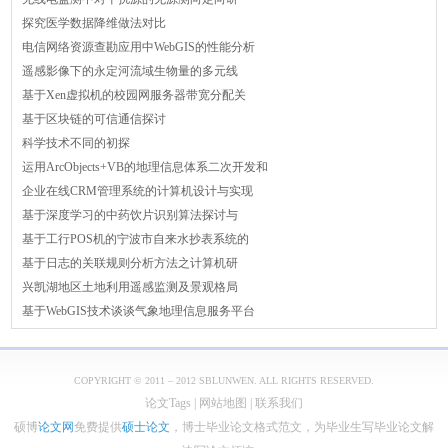
探究医学数据降维做法对比
电信网络资源查勘应用中WebGIS的性能分析
遥感影像下的永定河流域生物量的多元线
基于Xen虚拟机的校园网服务器带宽分配关
基于区块链的可信通信探讨
科学技术不同的初探
运用ArcObjects+VB的地理信息体系二次开发和
企业在线CRM管理系统的计算机设计与实现
基于深度学习的中药饮片识别算法探讨与
基于工行POS机的宁波市自来水抄表系统的
基于日志的关联规则分析方法之计算机研
兴凯湖地区土地利用遥感监测及景观格局
基于WebGIS技术谈谈气象地理信息服务平台
COPYRIGHT © 2011 – 2012 SBLUNWEN. ALL RIGHTS RESERVED.
论文Tags
|
网站地图
|
联系我们
硕博
论文网
免费提供
硕士论文
，博士毕业论文格式范文，为毕业生写毕业论文解