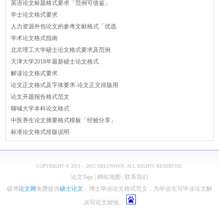
英语论文标题格式要求「范例可借鉴」
学士论文格式要求
人力资源外包论文的参考文献格式「优选
学术论文格式指南
北京理工大学硕士论文格式要求及范例
天津大学2018年最新硕士论文格式
解读论文格式要求
论文正文格式及字体要求-论文正文排版用
论文开题报告格式范文
聊城大学本科论文格式
中医养生论文摘要格式模板「经验分享」
标准论文格式排版说明
COPYRIGHT © 2011 – 2012 SBLUNWEN. ALL RIGHTS RESERVED.
论文Tags
|
网站地图
|
联系我们
硕博
论文网
免费提供
硕士论文
，博士毕业论文格式范文，为毕业生写毕业论文解
决写论文烦恼。