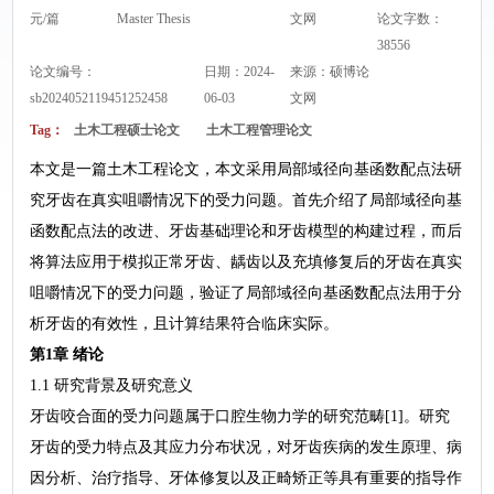
元/篇
Master Thesis
文网
论文字数：
38556
论文编号：
日期：2024-
来源：
硕博论
sb2024052119451252458
06-03
文网
Tag：
土木工程硕士论文
土木工程管理论文
本文是一篇土木工程论文，本文采用局部域径向基函数配点法研
究牙齿在真实咀嚼情况下的受力问题。首先介绍了局部域径向基
函数配点法的改进、牙齿基础理论和牙齿模型的构建过程，而后
将算法应用于模拟正常牙齿、龋齿以及充填修复后的牙齿在真实
咀嚼情况下的受力问题，验证了局部域径向基函数配点法用于分
析牙齿的有效性，且计算结果符合临床实际。
第1章 绪论
1.1 研究背景及研究意义
牙齿咬合面的受力问题属于口腔生物力学的研究范畴[1]。研究
牙齿的受力特点及其应力分布状况，对牙齿疾病的发生原理、病
因分析、治疗指导、牙体修复以及正畸矫正等具有重要的指导作