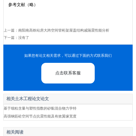
参考文献（略）
上一篇：
南阳南高铁站房大跨空间管桁架屋盖结构减隔震性能分析
下一篇：没有了
如果您有论文相关需求，可以通过下面的方式联系我们
点击联系客服
相关土木工程论文论文
基于细粒含量与塑性指数的砂黏混合物力学特
高强钢筋砼空间节点抗震性能及有效翼缘宽度
相关阅读