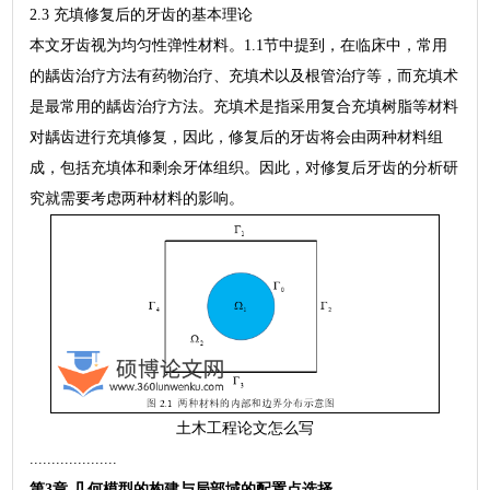
2.3 充填修复后的牙齿的基本理论
本文牙齿视为均匀性弹性材料。1.1节中提到，在临床中，常用
的龋齿治疗方法有药物治疗、充填术以及根管治疗等，而充填术
是最常用的龋齿治疗方法。充填术是指采用复合充填树脂等材料
对龋齿进行充填修复，因此，修复后的牙齿将会由两种材料组
成，包括充填体和剩余牙体组织。因此，对修复后牙齿的分析研
究就需要考虑两种材料的影响。
土木工程论文怎么写
....................
第3章 几何模型的构建与局部域的配置点选择