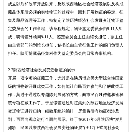
成立以后和改革开放以来，反映陕西地区社会经济发展以及构成
藏品体系所必须的实物物证的过程中，顺利开展物证的鉴定、征
集及藏品管理等工作，特制定了陕历博经济社会发展变迁物证鉴
定委员会的工作章程。该章程规定，物证鉴定委员会由9-11人组
成，聘请馆外顾问9-11人。鉴定委员会主任由馆长担任，副主任
由主管部门的副馆长担任，秘书长由主管征集工作的部门负责人
担任。陕历博藏品征集科作为鉴定委员会的日常办事机构。
......................
2.2陕西经济社会发展变迁物证的展示
开展一项专项的征藏工作，尤其是在陕历博这类大型综合性国家
级的博物馆开展此类工作，如何能让市民百姓参与和了解此类工
作，莫过于通过以专题陈列展览的方式，向市民百姓传递和诠释
该专项征藏工作了。于是该馆通过对征集到的陕西地区经济发展
变迁物证进行归纳，细致系统的编排，尽量将所有物证都涉及
到，再面向观众进行全面的展示。终于在2017年6月陕历博“岁月
如歌—民国以来陕西社会发展变迁物证展”(图17)正式向社会对