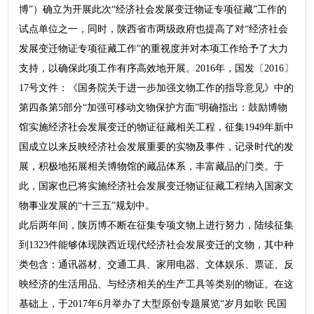
博”）确立为开展此次“经济社会发展变迁物证专项征藏”工作的
试点单位之一，同时，陕西省市两级政府也提高了对“经济社会
发展变迁物证专项征藏工作”的重视度并对本项工作给予了大力
支持，以确保此项工作有序高效地开展。2016年，国发〔2016〕
17号文件：《国务院关于进一步加强文物工作的指导意见》中的
第四条第5部分“加强可移动文物保护方面”明确指出：鼓励博物
馆实施经济社会发展变迁的物证征藏相关工程，征集1949年新中
国成立以来反映经济社会发展重要的实物及事件，记录时代的发
展，积极地拓展相关博物馆的藏品体系，丰富藏品的门类。于
此，国家也已将实施经济社会发展变迁物证征藏工程纳入国家文
物事业发展的“十三五”规划中。
此后两年间，陕历博不断在征集专项文物上进行努力，陆续征集
到1323件能够体现陕西近现代经济社会发展变迁的文物，其中种
类包含：通讯器材、交通工具、家用电器、文体娱乐、票证、反
映经济的生活用品、与经济相关的生产工具等类别的物证。在这
基础上，于2017年6月举办了大型原创专题展览“岁月如歌·民国