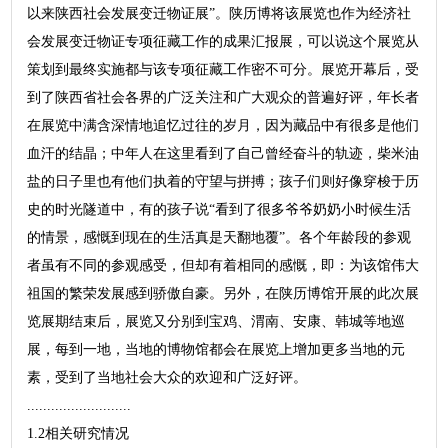
以来陕西社会发展变迁物证展”。陕历博将该展览也作为经济社
会发展变迁物证专项征藏工作的成果汇报展，可以说这个展览从
策划到最终实施都与该专项征藏工作密不可分。展览开幕后，受
到了陕西省社会各界的广泛关注和广大观众的普遍好评，年长者
在展览中满含深情地追忆过往的岁月，因为藏品中有很多是他们
血汗的结晶；中年人在这里看到了自己曾经奋斗的轨迹，柴米油
盐的日子里也有他们执着的守望与拼搏；孩子们则好像穿梭于历
史的时光隧道中，有的孩子说“看到了很多爷爷奶奶小时候生活
的情景，感慨到现在的生活真是天翻地覆”。各个年龄段的参观
者虽有不同的参观感受，但却有着相同的感慨，即：为该馆伟大
祖国的繁荣发展感到骄傲自豪。另外，在陕历博馆开展的此次展
览展期结束后，展览又分别到宝鸡、渭南、安康、韩城等地巡
展，每到一地，当地的博物馆都会在展览上增加更多当地的元
素，受到了当地社会大众的欢迎和广泛好评。
..........................
1.2相关研究情况