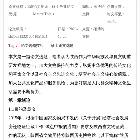
论文价格：150
论文用途：硕士毕业论文
编辑：硕博论
点击次数：
元/篇
Master Thesis
文网
论文字数：
48545
论文编号：
日期：2023-
来源：
硕博论
sb2023122216041051621
12-27
文网
Tag：
论文选题技巧
硕士论文选题
本文是一篇论文选题，笔者认为陕西作为中华民族及华夏文明重
要发祥地之一。加大文物保护的力度，弘扬中华优秀的传统文化
和革命文化以及社会主义先进文化，培育社会主义核心价值观，
加大公共文化产品和服务供给，为更好满足人民群众精神文化生
活需要不断努力。
第一章绪论
1.1目的及意义
2015年，根据中国国家文物局下发的《关于开展“经济社会发展
变迁物证征藏工作”试点申报的通知》要求及陕西省文物征藏工
作的现状，陕西省文物局特将陕西历史博物馆（以下简称“陕历