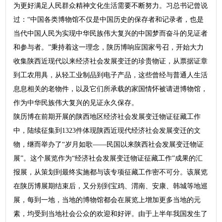
为更好满足人民群众精神文化生活需要不断努力。习总书记曾说
过：“中国各类博物馆不仅是中国历史的保存者和记录者，也是
当代中国人民为实现中华民族伟大复兴的中国梦而奋斗的见证者
和参与者。”秉持着这一理念，陕历博响应国家号召，开始大力
收集陕西近现代以来经济社会发展变迁的珍贵物证，从票据证章
到工农用具，从轻工业制品到电子产品，这些曾经与普通人生活
息息相关的老物件，以及它们所承载的家国情怀被请进博物馆，
作为中华民族伟大复兴的见证永久保存。
陕历博在前期开展的陕西地区经济社会发展变迁物证征藏工作
中，陆续征集到1323件体现陕西近现代经济社会发展变迁的文
物，继而举办了“岁月如歌——民国以来陕西社会发展变迁物证
展”。这个展览作为“经济社会发展变迁物证征藏工作”成果的汇
报展，从策划到最终实施都与该专项征藏工作密不可分。该展览
在陕历博展期结束后，又分别到宝鸡、渭南、安康、韩城等地巡
展，每到一地，当地的博物馆都会在展览上增加更多当地的元
素，均受到当地社会公众的欢迎和好评。由于上半年我国发生了