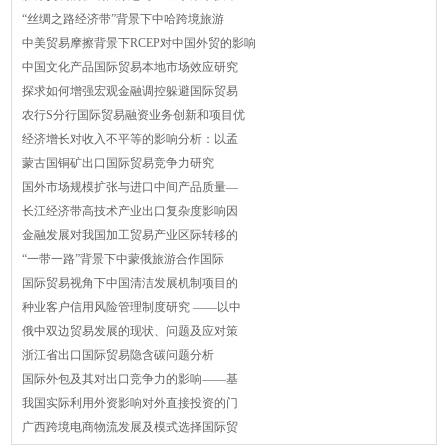
“丝绸之路经济带”背景下中哈跨境旅游
中美贸易摩擦背景下RCEP对中国外贸的影响
中国文化产品国际贸易本地市场效应研究
探求如何增强宏观金融调控躲避国际贸易
农行S分行国际贸易融资业务创新和项目优
经济增长对收入不平等的影响分析：以孟
蒙古国铜矿出口国际贸易竞争力研究
国外市场规模扩张与进口中间产品质量—
长江经济带高技术产业出口复杂度影响因
金融发展对我国加工贸易产业区际转移的
“一带一路”背景下中蒙俄旅游合作国际
国际贸易视角下中国清洁发展机制项目的
种业客户信用风险管理制度研究 ——以中
俄中双边贸易发展的现状、问题及应对策
浙江省出口国际贸易隐含碳问题分析
国际外包及其对出口竞争力的影响——基
我国实际利用外资影响对外直接投资的门
广西跨境电商物流发展及模式选择国际贸