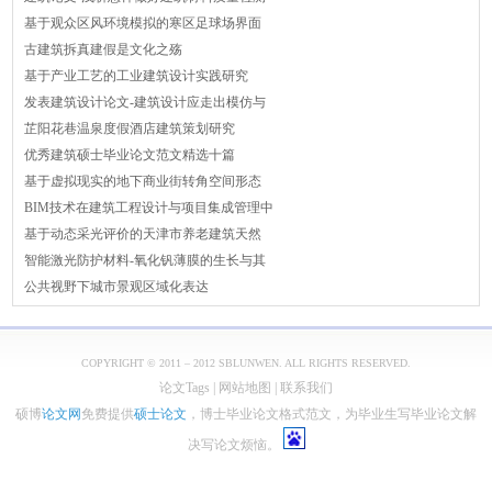
基于观众区风环境模拟的寒区足球场界面
古建筑拆真建假是文化之殇
基于产业工艺的工业建筑设计实践研究
发表建筑设计论文-建筑设计应走出模仿与
芷阳花巷温泉度假酒店建筑策划研究
优秀建筑硕士毕业论文范文精选十篇
基于虚拟现实的地下商业街转角空间形态
BIM技术在建筑工程设计与项目集成管理中
基于动态采光评价的天津市养老建筑天然
智能激光防护材料-氧化钒薄膜的生长与其
公共视野下城市景观区域化表达
COPYRIGHT © 2011 – 2012 SBLUNWEN. ALL RIGHTS RESERVED.
论文Tags
|
网站地图
|
联系我们
硕博
论文网
免费提供
硕士论文
，博士毕业论文格式范文，为毕业生写毕业论文解
决写论文烦恼。