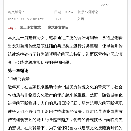
38522
论文编号：
日期：2023-
来源：
硕博论
sb2023103016083051298
11-09
文网
Tag：
硕士论文格式
建筑论文题目
本文是一篇建筑论文，笔者通过广泛的调研与测绘，从造型逻辑
出发对徽州传统建筑柱础的典型类型进行分类整理，使得徽州传
统建筑柱础有了较为清晰明确的形态特征，进而探索柱础形态演
变与传统建筑发展历程的关联问题。
第一章绪论
1.1研究背景
近年来，在国家积极推动传承中国优秀传统文化的背景下，社会
对物质与非物质文化遗产的保护越来越重视。然而，随着城镇化
进程的不断推进，人们的思想日渐活跃，新建筑理念的不断涌现
使得人们不再倾向于沿用传统建筑的做法，同时也导致我国具有
传统建筑技艺的能工巧匠越来越少，优秀的传统技艺正面临消失
的窘境。在此背景下，为了促使我国地域建筑文化按照新时代的