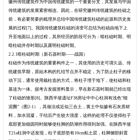
徽州传统建筑作为中国传统建筑的一个重要分支，其发展与中国
传统建筑的发展紧密相连。因此，在研究徽州传统建筑的柱础之
前，有必要简要的梳理并总结中国传统建筑柱础的起源和历史发
展的过程[7]。我国传统建筑柱础的演变可总结为柱础由地下上
升至地面以上的过程，其所经历的阶段可分为：暗柱础时期、明
暗柱础并存时期以及露明柱础时期。
2.2.1暗柱础时期（新石器时期——战国）
柱础作为传统建筑的重要构件之一，其使用的历史可谓久远。传
统建筑早期，原始木构的扎结节点并不稳定，为了防止柱子的移
动下沉，通常使用栽柱造的方式，将柱子埋于地下，使柱础和柱
基连为一体。据考古发掘资料显示，早在新石器时期就已经出现
了柱础的雏形[8]。陕西半坡遗址F38房址中中心柱洞有浅色“细
泥圈”（图2-1），其做法或近似三合土，黄土中似掺有石灰质材
料，加水混凝，干结后产生较大强度，这样的处理不仅使得柱子
底部更加稳固同时能够使柱脚的防潮作用得到加强。在陕西半坡
T21a柱洞中还发现，柱子底部垫有10cm粘土层，柱脚侧部斜置