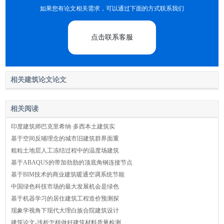
如果您有论文相关需求，可以通过下面的方式联系我们
点击联系客服
相关建筑论文论文
相关阅读
印度建筑师巴克里希纳·多西本土建筑实
基于空间反哺理念的城市旧建筑群界面重
粗粒土地层人工冻结过程中的温度场建筑
基于ABAQUS的带加劲肋的顶底角钢连接节点
基于BIM技术的商业建筑暖通空调系统节能
中国绿色科技市场的最大发展机会是绿色
基于机器学习的居住建筑工程造价预测探
现象学视角下现代大理白族合院建筑设计
建筑论文-浅析怎样做好建筑材料质量检测