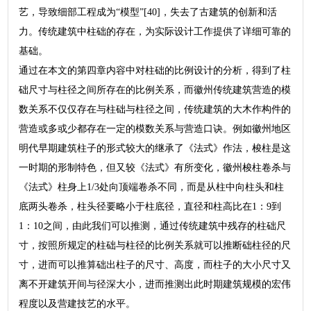
艺，导致细部工程成为“模型”[40]，失去了古建筑的创新和活
力。传统建筑中柱础的存在，为实际设计工作提供了详细可靠的
基础。
通过在本文的第四章内容中对柱础的比例设计的分析，得到了柱
础尺寸与柱径之间所存在的比例关系，而徽州传统建筑营造的模
数关系不仅仅存在与柱础与柱径之间，传统建筑的大木作构件的
营造或多或少都存在一定的模数关系与营造口诀。例如徽州地区
明代早期建筑柱子的形式较大的继承了《法式》作法，梭柱是这
一时期的形制特色，但又较《法式》有所变化，徽州梭柱卷杀与
《法式》柱身上1/3处向顶端卷杀不同，而是从柱中向柱头和柱
底两头卷杀，柱头径要略小于柱底径，直径和柱高比在1：9到
1：10之间，由此我们可以推测，通过传统建筑中残存的柱础尺
寸，按照所规定的柱础与柱径的比例关系就可以推断础柱径的尺
寸，进而可以推算础出柱子的尺寸、高度，而柱子的大小尺寸又
离不开建筑开间与径深大小，进而推测出此时期建筑规模的宏伟
程度以及营建技艺的水平。