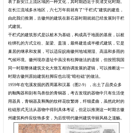
表了新安江上流区域的一种文化，其时期趋近于良渚文化时期。
在长江流域多水地区，六七万年前就有了“干栏式”建筑的建造，
由此我们推测，古徽州的建筑在新石器时期就就已经发展到干栏
式建筑。
干栏式的建筑形式是以桩木为基础，构成高于地面的基座，以桩
柱绑扎的方式立柱、架梁、盖顶，最终建造成半楼式建筑，它是
巢居的继承和发展，可以适应皖南徽州地域潮湿、高温和多雨的
气候环境。徽州现存遗址中虽没有柱脚做法的遗留，但按照我国
同一时期整体建筑文化大致互相协调发展的逻辑，可以推断这一
时期古徽州原始建筑柱脚应也出现“暗柱础”的做法。
1959年在屯溪发掘的西周墓和汉墓（图2-9），出土了品类众多
的釉陶器和刻有鸟兽纹的青铜器，考古发现的器物中只有生活使
用器具，青铜器及释陶的纹样花纹繁缛，纤细柔曲，虽然此时的
柱础形式无法从器物中得到具体考证，但足以推测这一时期古徽
州建筑构件应纹饰多变，为后世明代徽州建筑华丽风格之滥觞。