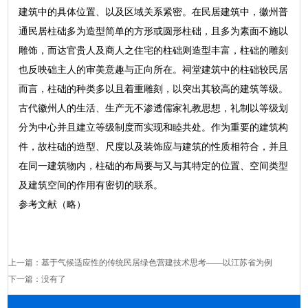
建筑中的具体位置、以及区域关系紧密。在民居建筑中，徽州普
通民居柱础多为造型简单的方形或圆形柱础，且多为素面不施以
雕饰，而达官贵人及商人之住宅的柱础则造型丰富，柱础的雕刻
也反映础主人的审美意趣与正向所在。祠堂建筑中的柱础较民居
而言，柱础的种类多以且着重雕刻，以突出其较高的建筑等级。
古代徽州人的生活、生产无不渗透儒家礼教思想，礼制以等级划
分为中心并且建立等级制度而实现和睦共处。作为重要的建筑构
件，故柱础的造型、尺度以及装饰应与建筑的性质相符合，并且
在同一建筑物内，柱础的布局要与又与其特定的位置、空间类型
及建筑空间的作用有密切的联系。
参考文献（略）
上一篇：
基于气候适应性的传统民居绿色营建技术思考——以江苏省为例
下一篇：没有了