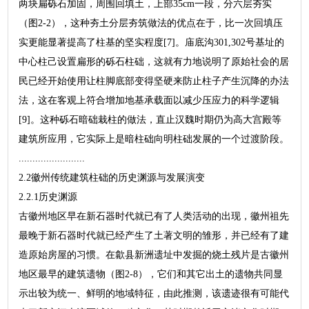
两块扁砾石加固，周围回填土，上部35cm一段，分六层夯实
（图2-2），这种夯土分层夯筑做法的优点在于，比一次回填压
实更能显著提高了柱基的坚实程度[7]。庙底沟301,302号基址的
中心柱己设置扁形的砾石柱础，这就有力地说明了原始社会的居
民已经开始使用让柱脚底部变得坚硬来防止柱子产生沉降的办法
法，这在客观上符合增加地基承载面以减少压应力的科学逻辑
[9]。这种砾石暗础栽柱的做法，直止汉魏时期仍为高大宫殿等
建筑所应用，它实际上是暗柱础向明柱础发展的一个过渡阶段。
........................
2.2徽州传统建筑柱础的历史渊源与发展演变
2.2.1历史渊源
古徽州地区早在新石器时代就已有了人类活动的出现，徽州祖先
最晚于新石器时代就已经产生了土著文明的雏形，并已经有了建
造原始房屋的习惯。在歙县新洲遗址中发掘的烧土残片是古徽州
地区最早的建筑遗物（图2-8），它们和其它出土的遗物共同显
示出较为统一、鲜明的地域特征，由此推测，该遗迹很有可能代