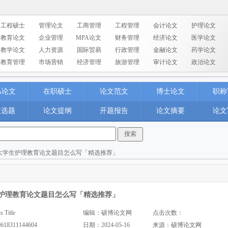
工程硕士
管理论文
工商管理
工程管理
会计论文
护理论文
教育论文
企业管理
MPA论文
财务管理
经济论文
医学论文
教学论文
人力资源
国际贸易
行政管理
金融论文
药学论文
教育管理
市场营销
经济管理
旅游管理
审计论文
政治论文
A论文
在职硕士
论文范文
博士论文
职称
文选题
论文提纲
开题报告
论文摘要
论文
 大学生护理教育论文题目怎么写「精选推荐」
护理教育论文题目怎么写「精选推荐」
Title
编辑：硕博论文网
点击次数：
0618311144604
日期：2024-05-16
来源：
硕博论文网