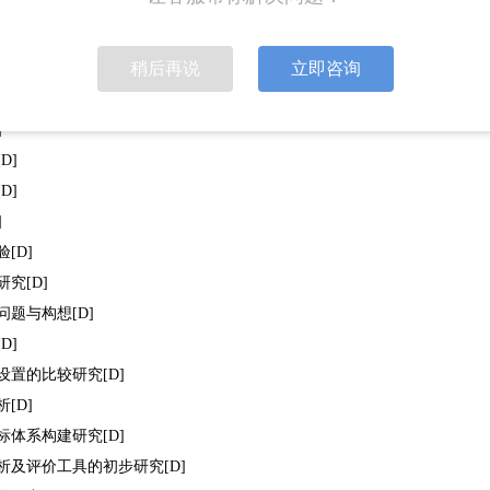
D]
]
稍后再说
立即咨询
[D]
建[D]
]
D]
D]
]
[D]
究[D]
题与构想[D]
D]
设置的比较研究[D]
[D]
标体系构建研究[D]
析及评价工具的初步研究[D]