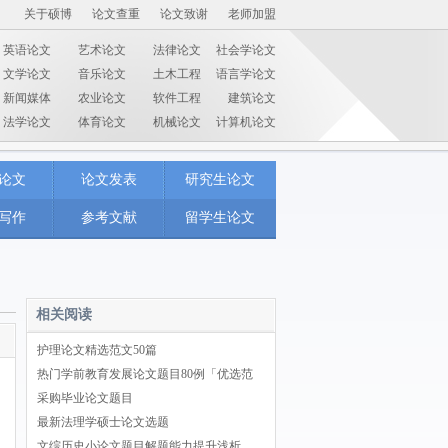
关于硕博
论文查重
论文致谢
老师加盟
英语论文
艺术论文
法律论文
社会学论文
文学论文
音乐论文
土木工程
语言学论文
新闻媒体
农业论文
软件工程
建筑论文
法学论文
体育论文
机械论文
计算机论文
论文
论文发表
研究生论文
写作
参考文献
留学生论文
相关阅读
护理论文精选范文50篇
热门学前教育发展论文题目80例「优选范
采购毕业论文题目
最新法理学硕士论文选题
文综历史小论文题目解题能力提升浅析